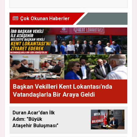
Çok Okunan Haberler
Başkan Vekilleri Kent Lokantası'nda
Vatandaşlarla Bir Araya Geldi
Duran Acar'dan İlk
Adım: "Büyük
Ataşehir Buluşması"