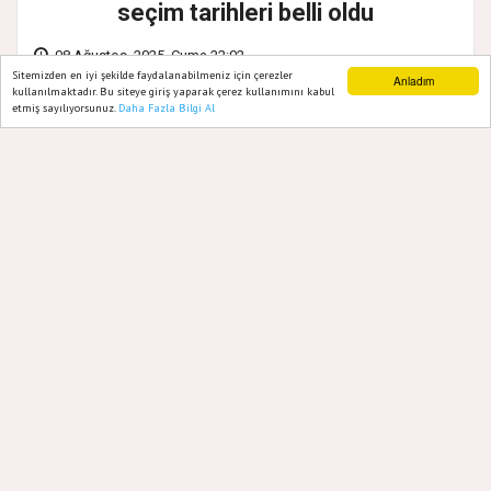
seçim tarihleri belli oldu
08 Ağustos, 2025, Cuma 22:02
Sitemizden en iyi şekilde faydalanabilmeniz için çerezler
Anladım
kullanılmaktadır. Bu siteye giriş yaparak çerez kullanımını kabul
etmiş sayılıyorsunuz.
Daha Fazla Bilgi Al
Ana Sayfa
Web TV
Foto Galeri
Yazarlar
CHP Ataşehir İlçe Başkanlığı, 7.Olağan
kongresi ile ilgili Mahalle delege
seçimleri için yer ve tarihi belirledi.