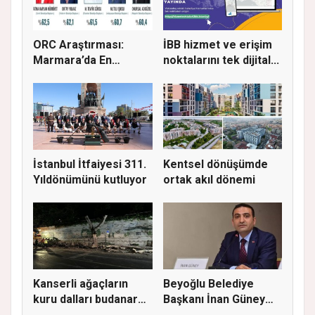
ORC Araştırması:
İBB hizmet ve erişim
Marmara’da En
noktalarını tek dijital...
Başarılı Beled...
İstanbul İtfaiyesi 311.
Kentsel dönüşümde
Yıldönümünü kutluyor
ortak akıl dönemi
Kanserli ağaçların
Beyoğlu Belediye
kuru dalları budanarak
Başkanı İnan Güney
kır...
görevden...