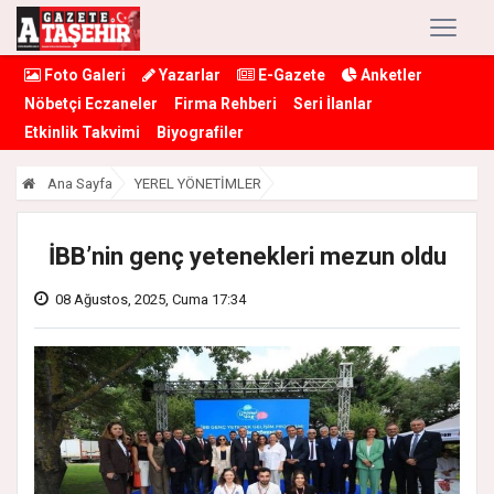
Foto Galeri
Yazarlar
E-Gazete
Anketler
Nöbetçi Eczaneler
Firma Rehberi
Seri İlanlar
Etkinlik Takvimi
Biyografiler
Ana Sayfa
YEREL YÖNETİMLER
İBB’nin genç yetenekleri mezun oldu
08 Ağustos, 2025, Cuma 17:34