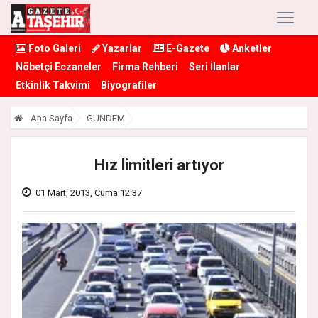
Foto Galeri
Yazarlar
E-Gazete
Anketler
Nöbetçi Eczaneler
Firma Rehberi
Seri İlanlar
Etkinlik Takvimi
Biyografiler
Ana Sayfa
GÜNDEM
Hız limitleri artıyor
01 Mart, 2013, Cuma 12:37