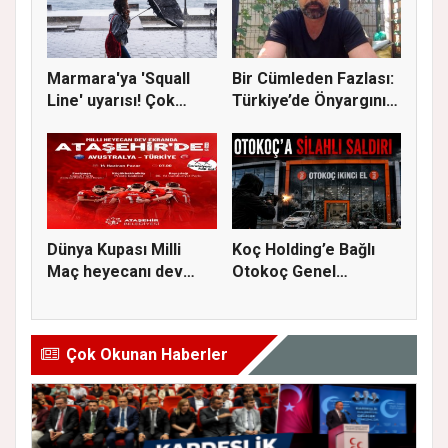
Marmara'ya 'Squall
Bir Cümleden Fazlası:
Line' uyarısı! Çok
Türkiye’de Önyargının
kuvvetl...
S...
Dünya Kupası Milli
Koç Holding’e Bağlı
Maç heyecanı dev
Otokoç Genel
ekranda A...
Müdürlüğü He...
Çok Okunan Haberler