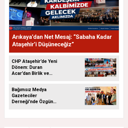
Arıkaya’dan Net Mesaj: “Sabaha Kadar
Ataşehir’i Düşüneceğiz”
CHP Ataşehir’de Yeni
Dönem: Duran
Acar’dan Birlik ve
Saha Mesajı
Bağımsız Medya
Gazeteciler
Derneği’nde Özgün
Yeniden Başkan