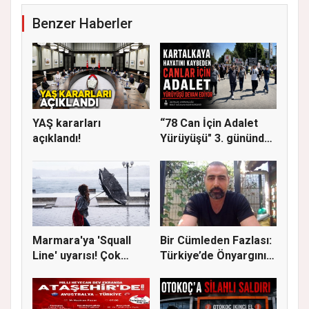
Benzer Haberler
YAŞ kararları
“78 Can İçin Adalet
açıklandı!
Yürüyüşü" 3. gününde
Gere...
Marmara'ya 'Squall
Bir Cümleden Fazlası:
Line' uyarısı! Çok
Türkiye’de Önyargının
kuvvetl...
S...