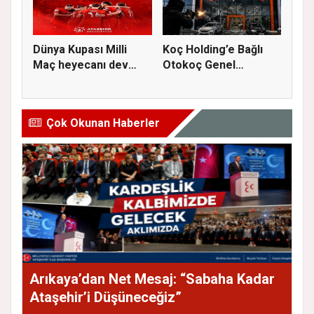
Dünya Kupası Milli
Koç Holding’e Bağlı
Maç heyecanı dev
Otokoç Genel
ekranda A...
Müdürlüğü He...
Çok Okunan Haberler
Arıkaya’dan Net Mesaj: “Sabaha Kadar
Ataşehir’i Düşüneceğiz”