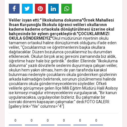
Veliler isyan etti:" İlkokuluma dokunma"
Örnek Mahallesi
İhsan Kurşunoğlu İlkokulu öğrenci velileri okullarının
kademe kademe ortaokula dönüştürülmesi üzerine okul
bahçesinde bir eylem gerçekleştirdi.
"ÇOCUKLARIMIZI
OKULA GÖNDERMEYİZ"
Okul müdürünün niyetinin okulu
tamamen ortaokul haline dönüştürmek olduğunu ifade eden
veliler, "Çocuklarımızı ve öğretmenlerini başka okullara
dağıtacaklar. Düzen bozulunca çocuklarımız bu durumdan
etkilenecek. Okulun birçok araç gerecini zamanında biz aldık,
öğretime hazır hale biz getirdik." dediler. Ellerinde "İlkokuluma
dokunma" yazılı dövizlerle seslerini duyurmaya çalışan veliler,
okulun hem yakın olması, hem de yan tarafında karakol
bulunması nedeniyle çocuklarını okula gönderirken gözlerinin
arkada kalmadığını belirterek, sorunun çözülmemesi halinde
çocuklarını okula göndermeyeceklerini söylediler.
Öfkeli
velilerle görüşmeye gelen İlçe Milli Eğitim Müdürü Halil Asılsoy
ise kimseyi mağdur etmeyeceklerini vurgulayarak, "Bir kanun
uygulanacaksa, uygulayıcıları bizleriz. Bu çalışmalar bir
sonraki dönemi kapsayan çalışmalar." dedi.
FOTO GALERİ:
[gallery link="file" columns="4"]
0
0
0
0
0
0