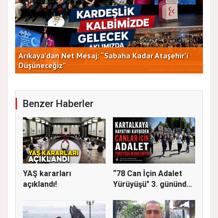
Arıkaya’dan Net Mesaj: “Sabaha Kadar Ataşehir’i
CHP
Düşüneceğiz”
ve 
Benzer Haberler
YAŞ kararları
“78 Can İçin Adalet
açıklandı!
Yürüyüşü" 3. gününde
Gere...