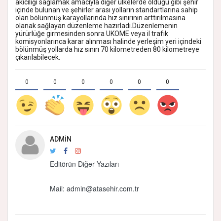
akıcılığı sağlamak amacıyla diğer ülkelerde olduğu gibi şehir
içinde bulunan ve şehirler arası yolların standartlarına sahip
olan bölünmüş karayollarında hız sınırının arttırılmasına
olanak sağlayan düzenleme hazırladı.Düzenlemenin
yürürlüğe girmesinden sonra UKOME veya il trafik
komisyonlarınca karar alınması halinde yerleşim yeri içindeki
bölünmüş yollarda hız sınırı 70 kilometreden 80 kilometreye
çıkarılabilecek.
0
0
0
0
0
0
ADMIN
Editörün Diğer Yazıları
Mail:
admin@atasehir.com.tr