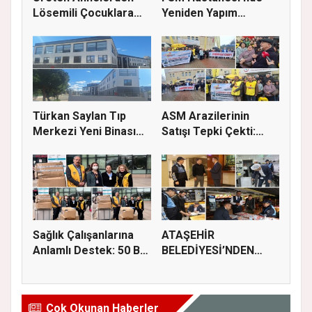
Lösemili Çocuklara
Yeniden Yapım
Destek
Çalışmaları S...
Türkan Saylan Tıp
ASM Arazilerinin
Merkezi Yeni Binası
Satışı Tepki Çekti:
İçin İz...
“Sağlık...
Sağlık Çalışanlarına
ATAŞEHİR
Anlamlı Destek: 50 Bin
BELEDİYESİ’NDEN
M...
GIDA GÜVENLİĞİ
İÇİN...
Çok Okunan Haberler