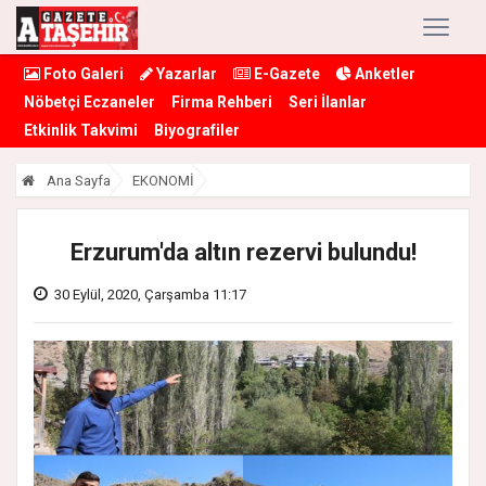
Foto Galeri
Yazarlar
E-Gazete
Anketler
Nöbetçi Eczaneler
Firma Rehberi
Seri İlanlar
Etkinlik Takvimi
Biyografiler
Ana Sayfa
EKONOMİ
Erzurum'da altın rezervi bulundu!
30 Eylül, 2020, Çarşamba 11:17