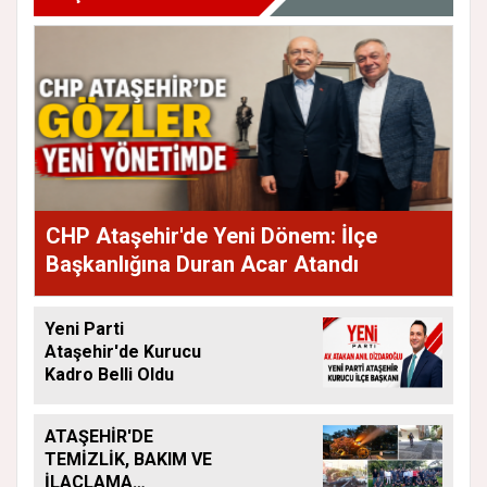
CHP Ataşehir'de Yeni Dönem: İlçe
Başkanlığına Duran Acar Atandı
Yeni Parti
Ataşehir'de Kurucu
Kadro Belli Oldu
ATAŞEHİR'DE
TEMİZLİK, BAKIM VE
İLAÇLAMA