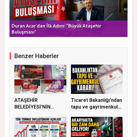
rla
Duran Acar'dan İlk Adım: "Büyük Ataşehir
AT
Buluşması"
DE
Benzer Haberler
ATAŞEHİR
Ticaret Bakanlığı'ndan
BELEDİYESİ’NİN
tapu ve gayrimenkul
EĞİTİM MATERYALİ
ka...
DEST...