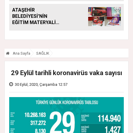
ATAŞEHİR
BELEDİYESİ’NİN
EĞİTİM MATERYALİ
DESTEĞİ YENİ
DÖNEMDE DE
SÜRÜYOR
Ana Sayfa
SAĞLIK
29 Eylül tarihli koronavirüs vaka sayısı
30 Eylül, 2020, Çarşamba 12:57