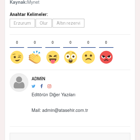
Mynet
Kaynak:
Anahtar Kelimeler:
Erzurum
Olur
Altın rezervi
0
0
0
0
0
0
ADMIN
Editörün Diğer Yazıları
Mail:
admin@atasehir.com.tr