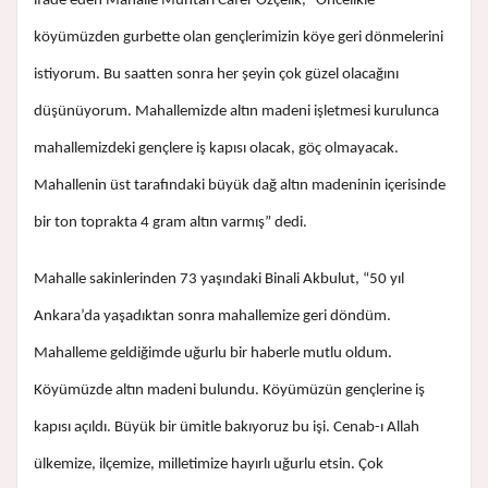
ifade eden Mahalle Muhtarı Cafer Özçelik, “Öncelikle
köyümüzden gurbette olan gençlerimizin köye geri dönmelerini
istiyorum. Bu saatten sonra her şeyin çok güzel olacağını
düşünüyorum. Mahallemizde altın madeni işletmesi kurulunca
mahallemizdeki gençlere iş kapısı olacak, göç olmayacak.
Mahallenin üst tarafındaki büyük dağ altın madeninin içerisinde
bir ton toprakta 4 gram altın varmış” dedi.
Mahalle sakinlerinden 73 yaşındaki Binali Akbulut, “50 yıl
Ankara’da yaşadıktan sonra mahallemize geri döndüm.
Mahalleme geldiğimde uğurlu bir haberle mutlu oldum.
Köyümüzde altın madeni bulundu. Köyümüzün gençlerine iş
kapısı açıldı. Büyük bir ümitle bakıyoruz bu işi. Cenab-ı Allah
ülkemize, ilçemize, milletimize hayırlı uğurlu etsin. Çok