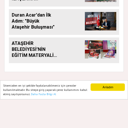
ÇALIŞMALARI
ARALIKSIZ SÜRÜYOR
Duran Acar'dan İlk
Adım: "Büyük
Ataşehir Buluşması"
ATAŞEHİR
BELEDİYESİ’NİN
EĞİTİM MATERYALİ
DESTEĞİ YENİ
DÖNEMDE DE
SÜRÜYOR
Sitemizden en iyi şekilde faydalanabilmeniz için çerezler
Anladım
kullanılmaktadır. Bu siteye giriş yaparak çerez kullanımını kabul
GAZETE ATAŞEHIR 2020
etmiş sayılıyorsunuz.
Daha Fazla Bilgi Al
Ana Sayfa
Web TV
Foto Galeri
Yazarlar
Yazılım |
Onemsoft
Künye
Gizlilik Politikası
Hakkımızda
Sitene Ekle
İletişim