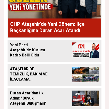
CHP Ataşehir'de Yeni Dönem: İlçe
Başkanlığına Duran Acar Atandı
Yeni Parti
Ataşehir'de Kurucu
Kadro Belli Oldu
ATAŞEHİR'DE
TEMİZLİK, BAKIM VE
İLAÇLAMA
ÇALIŞMALARI
ARALIKSIZ SÜRÜYOR
Duran Acar'dan İlk
Adım: "Büyük
Ataşehir Buluşması"