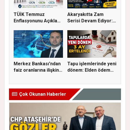
TÜİK Temmuz
Akaryakıtta Zam
Enflasyonunu Açıkladı:
Serisi Devam Ediyor:
Aylık Artı...
Bu Kez S...
Merkez Bankası'ndan
Tapu işlemlerinde yeni
faiz oranlarına ilişkin
dönem: Elden ödeme
a...
ve...
Çok Okunan Haberler