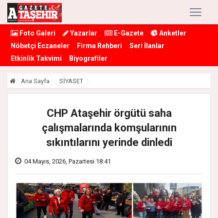
Foto Galeri
Yazarlar
E-Gazete
Anketler
Nöbetçi Eczaneler
Firma Rehberi
Seri İlanlar
Etkinlik Takvimi
Biyografiler
Ana Sayfa
SİYASET
CHP Ataşehir örgütü saha
çalışmalarında komşularının
sıkıntılarını yerinde dinledi
04 Mayıs, 2026, Pazartesi 18:41