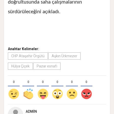
doğrultusunda saha çalışmalarının
sürdürüleceğini açıkladı.
Anahtar Kelimeler:
CHP Ataşehir Örgütü
Aşkın Ürkmezer
Hülya Çiçek
Pazar esnafı
0
0
0
0
0
0
ADMIN