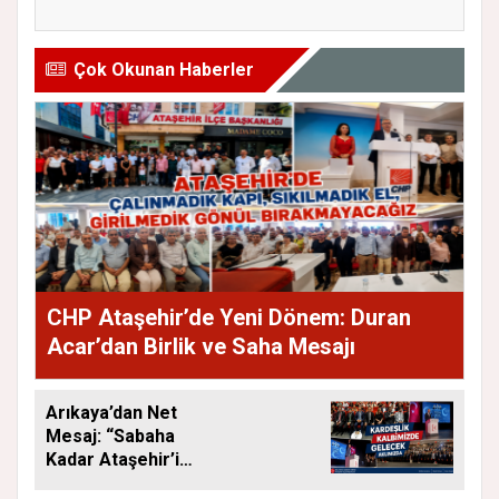
Başkanlığına...
Old...
Çok Okunan Haberler
CHP Ataşehir’de Yeni Dönem: Duran
Acar’dan Birlik ve Saha Mesajı
Arıkaya’dan Net
Mesaj: “Sabaha
Kadar Ataşehir’i
Düşüneceğiz”