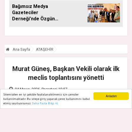
Bağımsız Medya
Gazeteciler
Derneği’nde Özgün
Yeniden Başkan
Ana Sayfa
ATAŞEHİR
Murat Güneş, Başkan Vekili olarak ilk
meclis toplantısını yönetti
04 Mayıs, 2026, Pazartesi 19:57
Sitemizden en iyi şekilde faydalanabilmeniz için çerezler
Anladım
kullanılmaktadır. Bu siteye giriş yaparak çerez kullanımını kabul
etmiş sayılıyorsunuz.
Daha Fazla Bilgi Al
Ana Sayfa
Web TV
Foto Galeri
Yazarlar