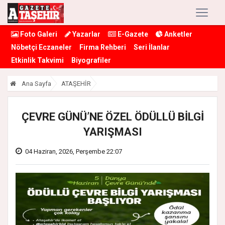
Foto Galeri
Yazarlar
E-Gazete
Anketler
Nöbetçi Eczaneler
Firma Rehberi
Seri İlanlar
Etkinlik Takvimi
Biyografiler
Ana Sayfa
ATAŞEHİR
ÇEVRE GÜNÜ’NE ÖZEL ÖDÜLLÜ BİLGİ
YARIŞMASI
04 Haziran, 2026, Perşembe 22:07