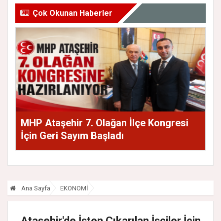
Çok Okunan Haberler
MHP Ataşehir 7. Olağan İlçe Kongresi
İçin Geri Sayım Başladı
Ana Sayfa
EKONOMİ
Ataşehir'de İşten Çıkarılan İşçiler İçin