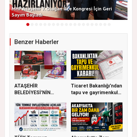
MHP Ataşehir 7. Olağan İlçe Kongresi İçin Geri
Baş
Sayım Başladı
Bir
Benzer Haberler
ATAŞEHİR
Ticaret Bakanlığı'ndan
BELEDİYESİ’NİN
tapu ve gayrimenkul
EĞİTİM MATERYALİ
ka...
DEST...