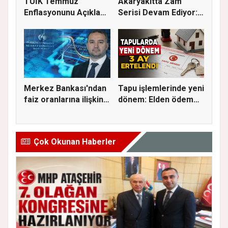
TÜİK Temmuz
Akaryakıtta Zam
Enflasyonunu Açıkladı:
Serisi Devam Ediyor:
Aylık Artı...
Bu Kez S...
Merkez Bankası'ndan
Tapu işlemlerinde yeni
faiz oranlarına ilişkin
dönem: Elden ödeme
a...
ve...
Çok Okunan Haberler