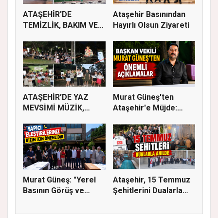
ATAŞEHİR'DE
Ataşehir Basınından
TEMİZLİK, BAKIM VE
Hayırlı Olsun Ziyareti
İLAÇLAMA ÇALIŞ...
ATAŞEHİR’DE YAZ
Murat Güneş'ten
MEVSİMİ MÜZİK,
Ataşehir'e Müjde:
SİNEMA VE ŞENL...
İmar Planla...
Murat Güneş: "Yerel
Ataşehir, 15 Temmuz
Basının Görüş ve
Şehitlerini Dualarla
Eleştiri...
Andı...