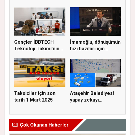
ZAFER KAZAND...
törenle...
Gençler İBBTECH
İmamoğlu, dönüşümün
Teknoloji Takımı’nın
hızı bazıları için
seçmeler...
korkut...
Taksiciler için son
Ataşehir Belediyesi
tarih 1 Mart 2025
yapay zekayı
kullanarak m...
Çok Okunan Haberler