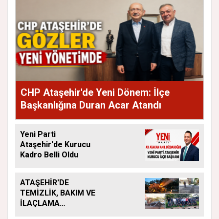
CHP Ataşehir'de Yeni Dönem: İlçe
Başkanlığına Duran Acar Atandı
Yeni Parti
Ataşehir'de Kurucu
Kadro Belli Oldu
ATAŞEHİR'DE
TEMİZLİK, BAKIM VE
İLAÇLAMA
ÇALIŞMALARI