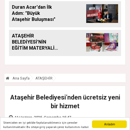
ARALIKSIZ SÜRÜYOR
Duran Acar'dan İlk
Adım: "Büyük
Ataşehir Buluşması"
ATAŞEHİR
BELEDİYESİ’NİN
EĞİTİM MATERYALİ
DESTEĞİ YENİ
DÖNEMDE DE
SÜRÜYOR
Ana Sayfa
ATAŞEHİR
Ataşehir Belediyesi’nden ücretsiz yeni
bir hizmet
11 Haziran, 2025, Çarşamba 15:47
Sitemizden en iyi şekilde faydalanabilmeniz için çerezler
Anladım
kullanılmaktadır. Bu siteye giriş yaparak çerez kullanımını kabul