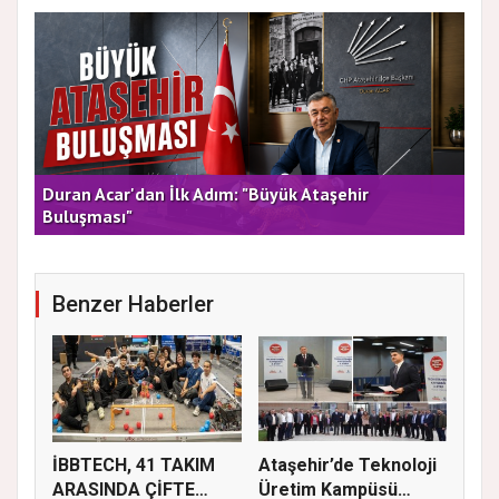
rla
Duran Acar'dan İlk Adım: "Büyük Ataşehir
AT
Buluşması"
DE
Benzer Haberler
İBBTECH, 41 TAKIM
Ataşehir’de Teknoloji
ARASINDA ÇİFTE
Üretim Kampüsü