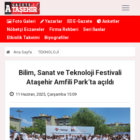
Foto Galeri
Yazarlar
E-Gazete
Anketler
Nöbetçi Eczaneler
Firma Rehberi
Seri İlanlar
Etkinlik Takvimi
Biyografiler
Ana Sayfa
TEKNOLOJİ
Bilim, Sanat ve Teknoloji Festivali
Ataşehir Amfili Park’ta açıldı
11 Haziran, 2025, Çarşamba 15:09