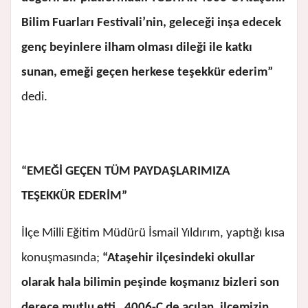
Bilim Fuarları Festivali’nin, geleceği inşa edecek
genç beyinlere ilham olması dileği ile katkı
sunan, emeği geçen herkese teşekkür ederim”
dedi.
“EMEĞİ GEÇEN TÜM PAYDAŞLARIMIZA
TEŞEKKÜR EDERİM”
İlçe Milli Eğitim Müdürü İsmail Yıldırım, yaptığı kısa
konuşmasında;
“Ataşehir ilçesindeki okullar
olarak hala bilimin peşinde koşmanız bizleri son
derece mutlu etti. 4006-C de açılan, ilçemizin