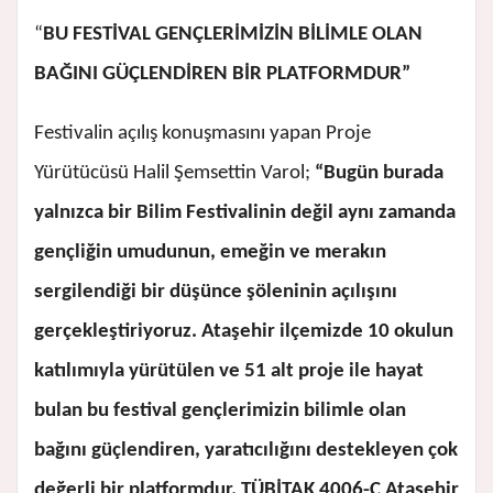
“
BU FESTİVAL GENÇLERİMİZİN BİLİMLE OLAN
BAĞINI GÜÇLENDİREN BİR PLATFORMDUR”
Festivalin açılış konuşmasını yapan Proje
Yürütücüsü Halil Şemsettin Varol;
“Bugün burada
yalnızca bir Bilim Festivalinin değil aynı zamanda
gençliğin umudunun, emeğin ve merakın
sergilendiği bir düşünce şöleninin açılışını
gerçekleştiriyoruz. Ataşehir ilçemizde 10 okulun
katılımıyla yürütülen ve 51 alt proje ile hayat
bulan bu festival gençlerimizin bilimle olan
bağını güçlendiren, yaratıcılığını destekleyen çok
değerli bir platformdur. TÜBİTAK 4006-C Ataşehir