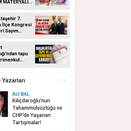
M MATERYALİ
Ğİ YENİ
MDE DE
aşehir 7.
YOR
 İlçe Kongresi
eri Sayım
ı
t
ığı'ndan tapu
yrimenkul
 Bu kritik adımı
n satış
ayacak
 Yazarları
ALİ BAL
Kılıçdaroğlu'nun
Tahammülsüzlüğü ve
CHP'de Yaşanan
Tartışmalar!