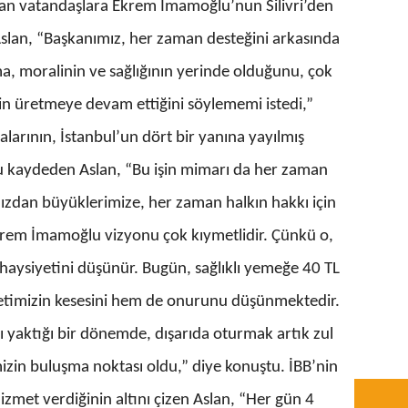
lanan vatandaşlara Ekrem İmamoğlu’nun Silivri’den
 Aslan, “Başkanımız, her zaman desteğini arkasında
ma, moralinin ve sağlığının yerinde olduğunu, çok
 için üretmeye devam ettiğini söylememi istedi,”
alarının, İstanbul’un dört bir yanına yayılmış
nu kaydeden Aslan, “Bu işin mimarı da her zaman
ızdan büyüklerimize, her zaman halkın hakkı için
krem İmamoğlu vizyonu çok kıymetlidir. Çünkü o,
 haysiyetini düşünür. Bugün, sağlıklı yemeğe 40 TL
lletimizin kesesini hem de onurunu düşünmektedir.
ı yaktığı bir dönemde, dışarıda oturmak artık zul
izin buluşma noktası oldu,” diye konuştu. İBB’nin
hizmet verdiğinin altını çizen Aslan, “Her gün 4