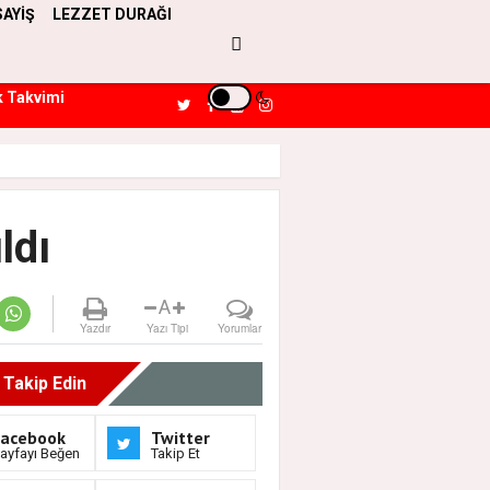
SAYİŞ
LEZZET DURAĞI
k Takvimi
ldı
A
Yazdır
Yazı Tipi
Yorumlar
i Takip Edin
Facebook
Twitter
ayfayı Beğen
Takip Et