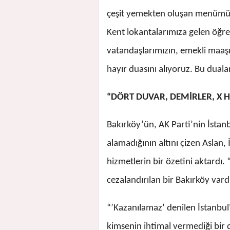
çeşit yemekten oluşan menümüz
Kent lokantalarımıza gelen öğre
vatandaşlarımızın, emekli maaş
hayır duasını alıyoruz. Bu dual
“DÖRT DUVAR, DEMİRLER, X 
Bakırköy’ün, AK Parti’nin İstanbu
alamadığının altını çizen Aslan
hizmetlerin bir özetini aktardı.
cezalandırılan bir Bakırköy vardı
“’Kazanılamaz’ denilen İstanbul
kimsenin ihtimal vermediği bir