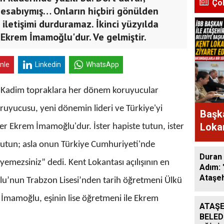
Ço
 hesabıymış… Onların hiçbiri gönülden
 iletişimi durduramaz. İkinci yüzyılda
, Ekrem İmamoğlu'dur. Ve gelmiştir.
inle
Linkedin
WhatsApp
 Kadim topraklara her dönem koruyucular
oruyucusu, yeni dönemin lideri ve Türkiye'yi
Başka
Lokan
der Ekrem İmamoğlu'dur. İster hapiste tutun, ister
Bir A
utun; asla onun Türkiye Cumhuriyeti'nde
Duran 
yemezsiniz” dedi. Kent Lokantası açılışının en
Adım: 
Ataşeh
ğlu’nun Trabzon Lisesi’nden tarih öğretmeni Ülkü
r. İmamoğlu, eşinin lise öğretmeni ile Ekrem
ATAŞE
BELED