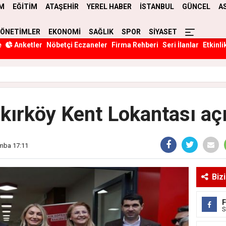
M
EĞİTİM
ATAŞEHİR
YEREL HABER
İSTANBUL
GÜNCEL
A
YÖNETİMLER
EKONOMİ
SAĞLIK
SPOR
SİYASET
e
Anketler
Nöbetçi Eczaneler
Firma Rehberi
Seri İlanlar
Etkinli
kırköy Kent Lokantası açı
amba 17:11
Biz
S