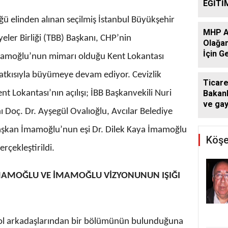
EĞİTİ
DESTE
ğü elinden alınan seçilmiş İstanbul Büyükşehir
DÖNE
MHP At
SÜRÜ
yeler Birliği (TBB) Başkanı, CHP’nin
Olağan
İçin G
amoğlu’nun mimarı olduğu Kent Lokantası
Başlad
 katkısıyla büyümeye devam ediyor. Cevizlik
Ticare
t Lokantası’nın açılışı; İBB Başkanvekili Nuri
Bakanl
ve ga
ı Doç. Dr. Ayşegül Ovalıoğlu, Avcılar Belediye
kararı:
atlaya
aşkan İmamoğlu’nun eşi Dr. Dilek Kaya İmamoğlu
yapam
Köşe
erçekleştirildi.
İMAMOĞLU VE İMAMOĞLU VİZYONUNUN IŞIĞI
ol arkadaşlarından bir bölümünün bulunduğuna