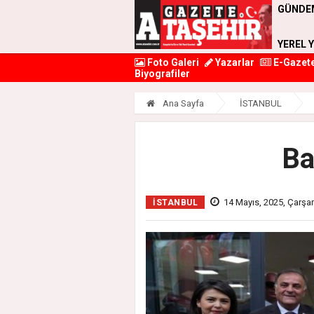
GÜNDE
YEREL 
Foto Galeri
Yazarlar
E-Gazet
Biyografiler
Ana Sayfa
İSTANBUL
Ba
14 Mayıs, 2025, Çarş
İSTANBUL