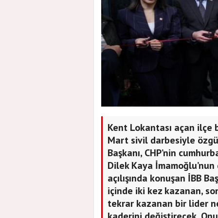
Kent Lokantası açan ilçe b
Mart sivil darbesiyle özgü
Başkanı, CHP’nin cumhurb
Dilek Kaya İmamoğlu’nun d
açılışında konuşan İBB Başk
içinde iki kez kazanan, s
tekrar kazanan bir lider n
kaderini değiştirecek. Onu