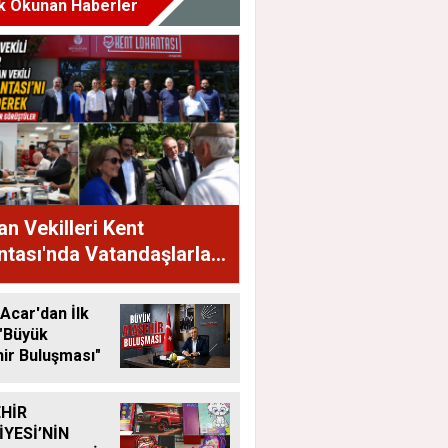
k Okunan Haberler
n Vekilleri Kent
tası'nda Vatandaşlarla
raya Geldi
Acar'dan İlk
"Büyük
ir Buluşması"
HİR
İYESİ’NİN