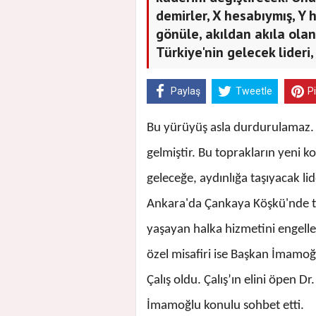
demirler, X hesabıymış, Y
gönüle, akıldan akıla olan
Türkiye'nin gelecek lideri
Paylaş
Tweetle
P
Bu yürüyüş asla durdurulamaz.
gelmiştir. Bu toprakların yeni k
geleceğe, aydınlığa taşıyacak li
Ankara'da Çankaya Köşkü'nde t
yaşayan halka hizmetini engelle
özel misafiri ise Başkan İmamo
Çalış oldu. Çalış’ın elini öpen D
İmamoğlu konulu sohbet etti.