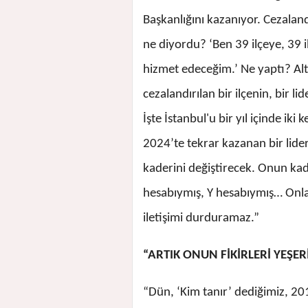
Başkanlığını kazanıyor. Cezala
ne diyordu? ‘Ben 39 ilçeye, 39 i
hizmet edeceğim.’ Ne yaptı? Alty
cezalandırılan bir ilçenin, bir li
İşte İstanbul'u bir yıl içinde ik
2024’te tekrar kazanan bir lider
kaderini değiştirecek. Onun kade
hesabıymış, Y hesabıymış… Onlar
iletişimi durduramaz.”
“ARTIK ONUN FİKİRLERİ YEŞER
“Dün, ‘Kim tanır’ dediğimiz, 20