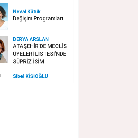
Neval Kütük
Değişim Programları
DERYA ARSLAN
ATAŞEHİR’DE MECLİS
ÜYELERİ LİSTESİ’NDE
SÜPRİZ İSİM
Sibel KİŞİOĞLU
EUROVISION'DA
NELER OLUYOR?