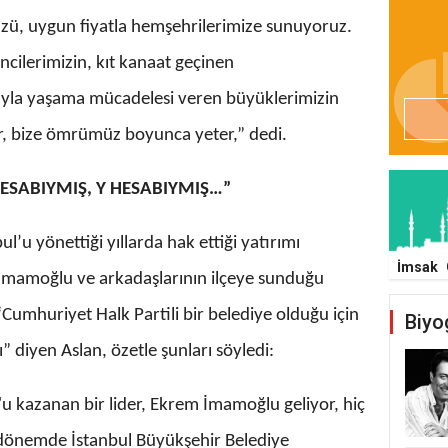
ü, uygun fiyatla hemşehrilerimize sunuyoruz.
ncilerimizin, kıt kanaat geçinen
ıyla yaşama mücadelesi veren büyüklerimizin
ar, bize ömrümüz boyunca yeter,” dedi.
HESABIYMIŞ, Y HESABIYMIŞ…”
l’u yönettiği yıllarda hak ettiği yatırımı
İmsak
, İmamoğlu ve arkadaşlarının ilçeye sunduğu
 “Cumhuriyet Halk Partili bir belediye olduğu için
Biyo
” diyen Aslan, özetle şunları söyledi:
'u kazanan bir lider, Ekrem İmamoğlu geliyor, hiç
 dönemde İstanbul Büyükşehir Belediye