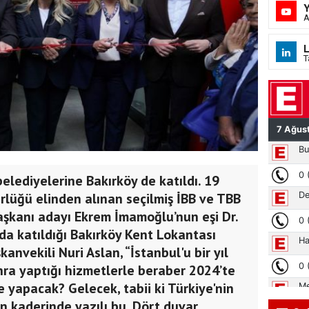
A
L
T
elediyelerine Bakırköy de katıldı. 19
rlüğü elinden alınan seçilmiş İBB ve TBB
aşkanı adayı Ekrem İmamoğlu’nun eşi Dr.
a katıldığı Bakırköy Kent Lokantası
anvekili Nuri Aslan, “İstanbul'u bir yıl
onra yaptığı hizmetlerle beraber 2024’te
e yapacak? Gelecek, tabii ki Türkiye'nin
n kaderinde yazılı bu. Dört duvar,