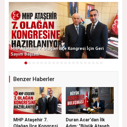
MHP Ataşehir 7. Olağan İlçe Kongresi İçin Geri
Baş
Sayım Başladı
Bir
Benzer Haberler
MHP Ataşehir 7.
Duran Acar'dan İlk
Olağan İlçe Kongresi
Adım: "Büyük Ataşehir