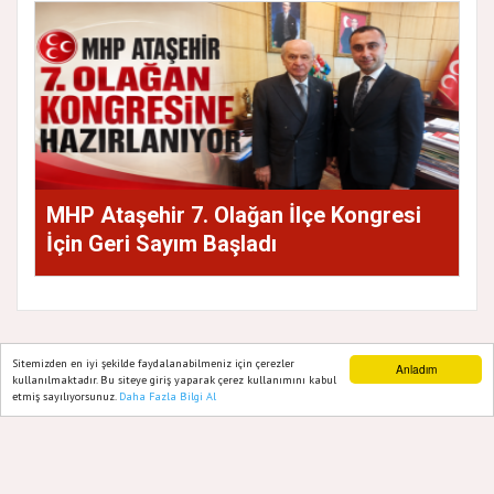
MHP Ataşehir 7. Olağan İlçe Kongresi
İçin Geri Sayım Başladı
Sitemizden en iyi şekilde faydalanabilmeniz için çerezler
Anladım
kullanılmaktadır. Bu siteye giriş yaparak çerez kullanımını kabul
GAZETE ATAŞEHIR 2020
etmiş sayılıyorsunuz.
Daha Fazla Bilgi Al
Ana Sayfa
Web TV
Foto Galeri
Yazarlar
Yazılım |
Onemsoft
Künye
Gizlilik Politikası
Hakkımızda
Sitene Ekle
İletişim