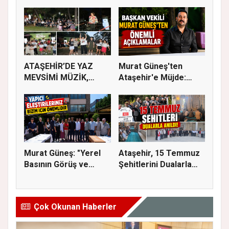
İLAÇLAMA ÇALIŞ...
ATAŞEHİR’DE YAZ
Murat Güneş'ten
MEVSİMİ MÜZİK,
Ataşehir'e Müjde:
SİNEMA VE ŞENL...
İmar Planla...
Murat Güneş: "Yerel
Ataşehir, 15 Temmuz
Basının Görüş ve
Şehitlerini Dualarla
Eleştiri...
Andı...
Çok Okunan Haberler