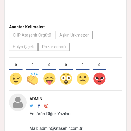
Anahtar Kelimeler:
CHP Ataşehir Örgütü
Aşkın Ürkmezer
Hülya Çiçek
Pazar esnafı
0
0
0
0
0
0
ADMIN
Editörün Diğer Yazıları
Mail: admin@atasehir.com.tr