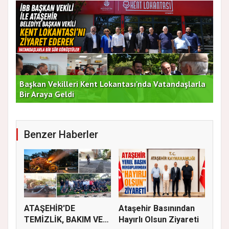
Başkan Vekilleri Kent Lokantası'nda Vatandaşlarla
Dur
Bir Araya Geldi
Bu
Benzer Haberler
ATAŞEHİR'DE
Ataşehir Basınından
TEMİZLİK, BAKIM VE
Hayırlı Olsun Ziyareti