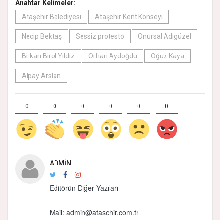
Anahtar Kelimeler:
Ataşehir Belediyesi
Ataşehir Kent Konseyi
Necip Bektaş
Sessiz protesto
Onursal Adıgüzel
Birkan Birol Yıldız
Orhan Aydoğdu
Oğuz Kaya
Alpay Arslan
0
0
0
0
0
0
ADMIN
Editörün Diğer Yazıları
Mail:
admin@atasehir.com.tr