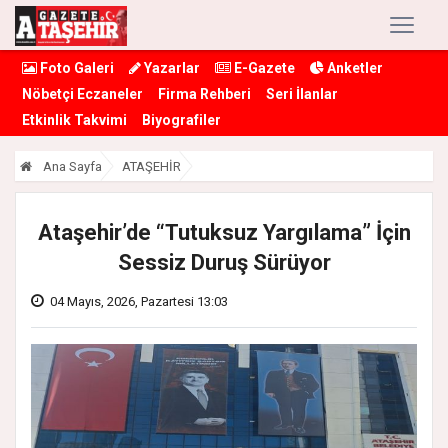
Foto Galeri
Yazarlar
E-Gazete
Anketler
Nöbetçi Eczaneler
Firma Rehberi
Seri İlanlar
Etkinlik Takvimi
Biyografiler
Ana Sayfa
ATAŞEHİR
Ataşehir’de “Tutuksuz Yargılama” İçin
Sessiz Duruş Sürüyor
04 Mayıs, 2026, Pazartesi 13:03