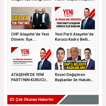
İçin Ger...
Bulu...
CHP Ataşehir'de Yeni
Yeni Parti Ataşehir'de
Dönem: İlçe
Kurucu Kadro Belli
Başkanlığına...
Old...
ATAŞEHİR'DE YENİ
Rozet Değiştiren
PARTİ'NİN KURUCU
Başkanlar ile Hukuki
İLÇE BAŞKAN...
Süreci...
Çok Okunan Haberler