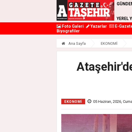
GÜNDE
YEREL 
Foto Galeri
Yazarlar
E-Gazet
Biyografiler
Ana Sayfa
EKONOMİ
Ataşehir'd
05 Haziran, 2026, Cuma
EKONOMİ