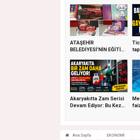
ATAŞEHİR
Tic
BELEDİYESİ’NİN EĞİTİM
tap
MATERYALİ DEST...
ka..
Akaryakıtta Zam Serisi
Me
Devam Ediyor: Bu Kez
fai
S...
Ana Sayfa
EKONOMİ