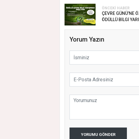
ÖNCEKI HABER
ÇEVRE GÜNÜ’NE Ö
ÖDÜLLÜ BİLGİ YAR
Yorum Yazın
YORUMU GÖNDER