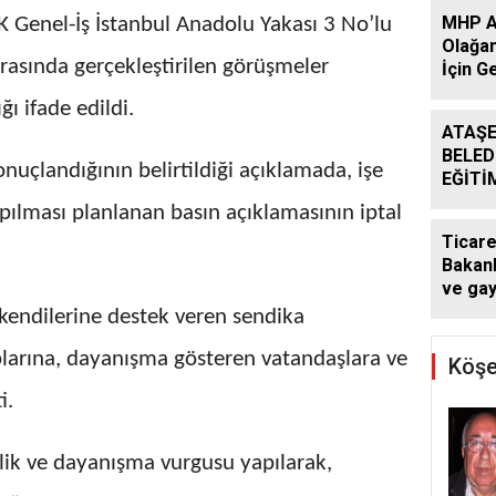
MHP At
K Genel-İş İstanbul Anadolu Yakası 3 No’lu
Olağan
rasında gerçekleştirilen görüşmeler
İçin G
Başlad
ı ifade edildi.
ATAŞE
BELED
nuçlandığının belirtildiği açıklamada, işe
EĞİTİ
DESTE
pılması planlanan basın açıklamasının iptal
DÖNE
Ticare
SÜRÜ
Bakanl
ve ga
kararı:
 kendilerine destek veren sendika
atlaya
plarına, dayanışma gösteren vatandaşlara ve
yapam
Köşe
i.
lik ve dayanışma vurgusu yapılarak,