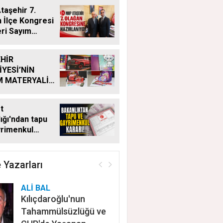
aşehir 7.
 İlçe Kongresi
eri Sayım
ı
HİR
İYESİ’NİN
M MATERYALİ
Ğİ YENİ
MDE DE
t
YOR
ığı'ndan tapu
yrimenkul
 Bu kritik adımı
n satış
ayacak
 Yazarları
ALİ BAL
Kılıçdaroğlu'nun
Tahammülsüzlüğü ve