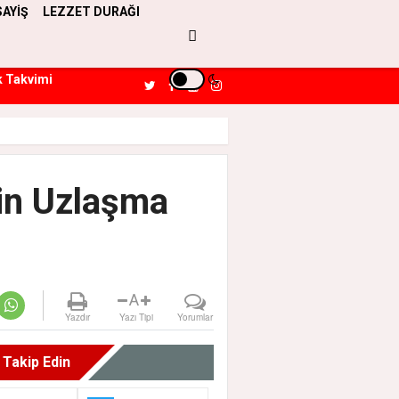
SAYİŞ
LEZZET DURAĞI
k Takvimi
çin Uzlaşma
A
Yazdır
Yazı Tipi
Yorumlar
i Takip Edin