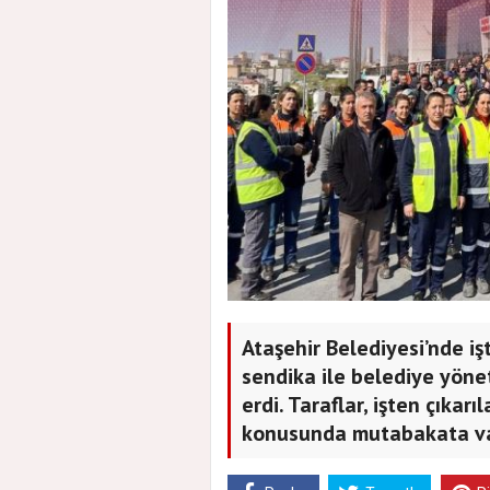
Ataşehir Belediyesi’nde işt
sendika ile belediye yön
erdi. Taraflar, işten çıkar
konusunda mutabakata va