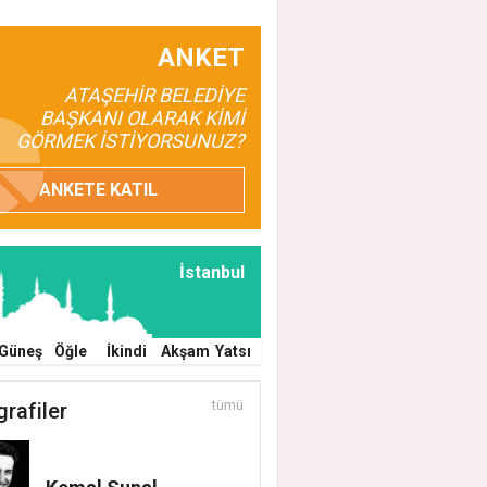
ANKET
ATAŞEHİR BELEDİYE
BAŞKANI OLARAK KİMİ
GÖRMEK İSTİYORSUNUZ?
ANKETE KATIL
İstanbul
Güneş
Öğle
İkindi
Akşam
Yatsı
 Acar'dan İlk Adım: "Büyük Ataşehir Bulu
grafiler
tümü