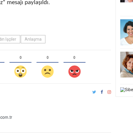
z” mesajı paylaşıldı.
ın İşçiler
Anlaşma
0
0
0
com.tr