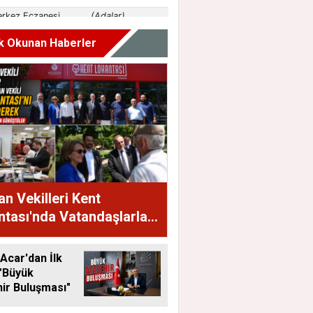
k Okunan Haberler
n Vekilleri Kent
tası'nda Vatandaşlarla
raya Geldi
Acar'dan İlk
"Büyük
ir Buluşması"