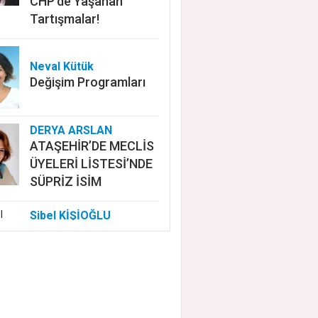
CHP'de Yaşanan
Tartışmalar!
Neval Kütük
Değişim Programları
DERYA ARSLAN
ATAŞEHİR’DE MECLİS
ÜYELERİ LİSTESİ’NDE
SÜPRİZ İSİM
Sibel KİŞİOĞLU
EUROVISION'DA
NELER OLUYOR?