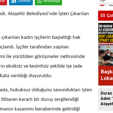
inle
Linkedin
WhatsApp
ı. Ataşehir Belediyesi'nde İşten Çıkarılan
Ço
çıkarılan kadın işçilerin başlattığı hak
andı. İşçiler tarafından yapılan
mi ile yürütülen görüşmeler neticesinde
ın eksiksiz ve kesintisiz şekilde işe iade
Başka
ata varıldığı duyuruldu.
Lokan
Bir A
amada, hukuksuz olduğunu savundukları işten
Duran 
Adım: 
itibaren kararlı bir duruş sergilendiği
Ataşeh
nışmanın kazanımı beraberinde getirdiği