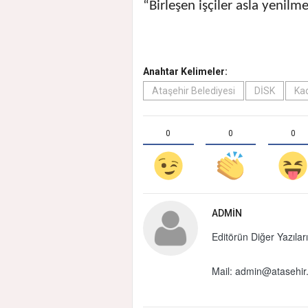
“Birleşen işçiler asla yenilme
Anahtar Kelimeler:
Ataşehir Belediyesi
DİSK
Kad
0
0
0
ADMIN
Editörün Diğer Yazıları
Mail:
admin@atasehir.