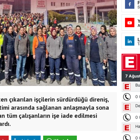
S
A
L
T
en çıkarılan işçilerin sürdürdüğü direniş,
etimi arasında sağlanan anlaşmayla sona
ılan tüm çalışanların işe iade edilmesi
rdı.