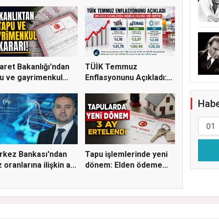
aret Bakanlığı'ndan
TÜİK Temmuz
u ve gayrimenkul
Enflasyonunu Açıkladı:
.
Aylık Artı...
Habe
rkez Bankası'ndan
Tapu işlemlerinde yeni
z oranlarına ilişkin a...
dönem: Elden ödeme
ve...