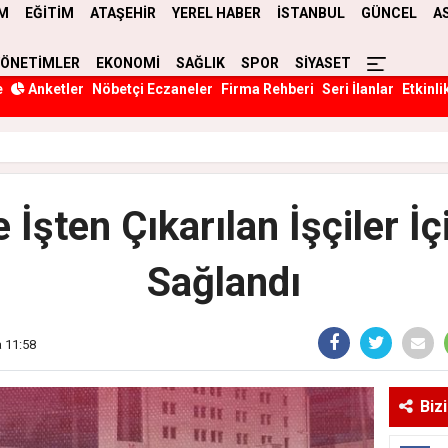
M
EĞİTİM
ATAŞEHİR
YEREL HABER
İSTANBUL
GÜNCEL
A
YÖNETİMLER
EKONOMİ
SAĞLIK
SPOR
SİYASET
e
Anketler
Nöbetçi Eczaneler
Firma Rehberi
Seri İlanlar
Etkinli
e İşten Çıkarılan İşçiler İ
Sağlandı
 11:58
Biz