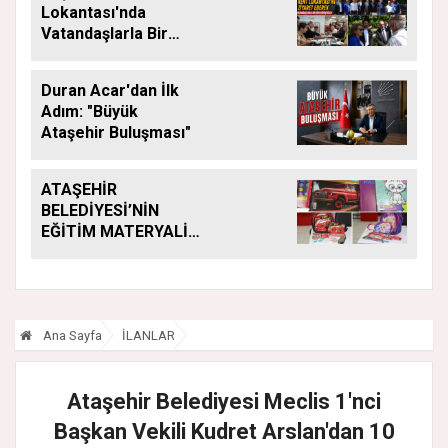
Lokantası'nda
Vatandaşlarla Bir
Araya Geldi
Duran Acar'dan İlk
Adım: "Büyük
Ataşehir Buluşması"
ATAŞEHİR
BELEDİYESİ’NİN
EĞİTİM MATERYALİ
DESTEĞİ YENİ
DÖNEMDE DE
SÜRÜYOR
Ana Sayfa
İLANLAR
Ataşehir Belediyesi Meclis 1'nci
Başkan Vekili Kudret Arslan'dan 10