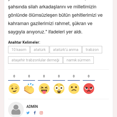
şahsında silah arkadaşlarını ve milletimizin
gönlünde ölümsüzleşen bütün şehitlerimizi ve
kahraman gazilerimizi rahmet, şükran ve
saygıyla anıyoruz." ifadeleri yer aldı.
Anahtar Kelimeler:
10 kasım
atatürk
atatürk'ü anma
trabzon
ataşehir trabzonlular derneği
namık sürmen
0
0
0
0
0
0
ADMIN