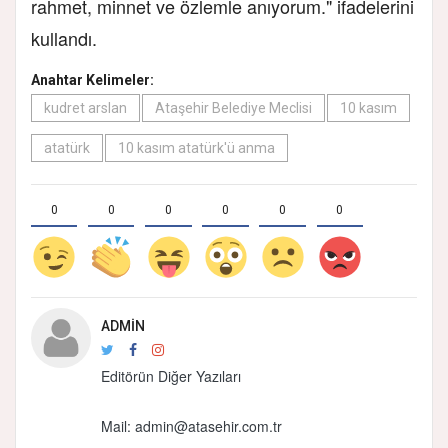
rahmet, minnet ve özlemle anıyorum." ifadelerini
kullandı.
Anahtar Kelimeler:
kudret arslan
Ataşehir Belediye Meclisi
10 kasım
atatürk
10 kasım atatürk'ü anma
0
0
0
0
0
0
ADMIN
Editörün Diğer Yazıları
Mail: admin@atasehir.com.tr