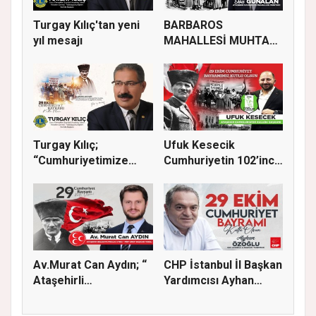
Turgay Kılıç'tan yeni
BARBAROS
yıl mesajı
MAHALLESİ MUHTARI
İSA GÜNALAN, 29 EK...
Turgay Kılıç;
Ufuk Kesecik
“Cumhuriyetimize
Cumhuriyetin 102’inci
sadakatle sahi...
yılı için...
Av.Murat Can Aydın; “
CHP İstanbul İl Başkan
Ataşehirli
Yardımcısı Ayhan
komşularımız...
Özoğl...