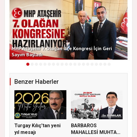
MHP Ataşehir 7. Olağan İlçe Kongresi İçin Geri
Baş
Sayım Başladı
Bir
Benzer Haberler
Turgay Kılıç'tan yeni
BARBAROS
yıl mesajı
MAHALLESİ MUHTARI