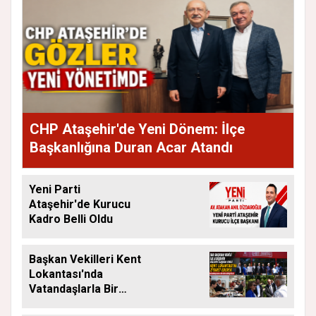
CHP Ataşehir'de Yeni Dönem: İlçe
Başkanlığına Duran Acar Atandı
Yeni Parti
Ataşehir'de Kurucu
Kadro Belli Oldu
Başkan Vekilleri Kent
Lokantası'nda
Vatandaşlarla Bir
Araya Geldi