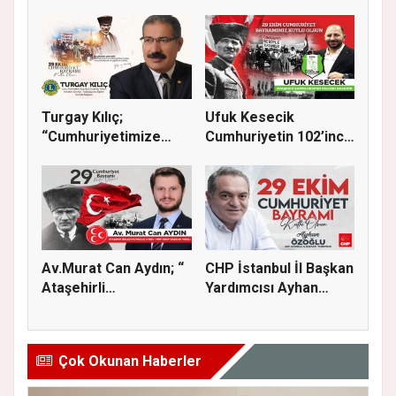
İSA GÜNALAN, 29 EK...
Turgay Kılıç;
Ufuk Kesecik
“Cumhuriyetimize
Cumhuriyetin 102’inci
sadakatle sahi...
yılı için...
Av.Murat Can Aydın; “
CHP İstanbul İl Başkan
Ataşehirli
Yardımcısı Ayhan
komşularımız...
Özoğl...
Çok Okunan Haberler