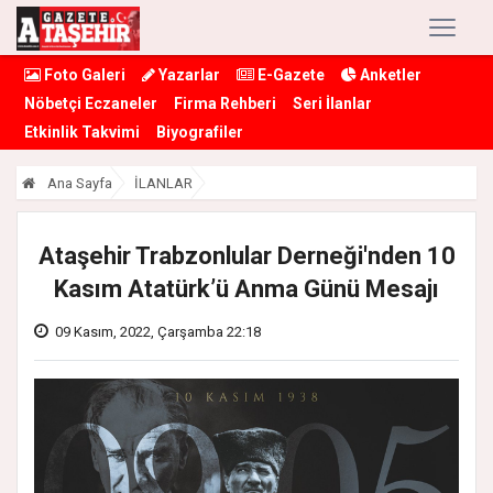
Foto Galeri
Yazarlar
E-Gazete
Anketler
Nöbetçi Eczaneler
Firma Rehberi
Seri İlanlar
Etkinlik Takvimi
Biyografiler
Ana Sayfa
İLANLAR
Ataşehir Trabzonlular Derneği'nden 10
Kasım Atatürk’ü Anma Günü Mesajı
09 Kasım, 2022, Çarşamba 22:18