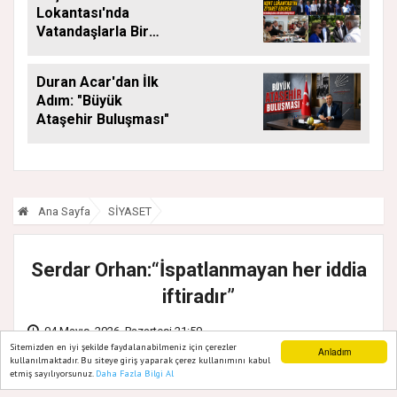
Lokantası'nda
Vatandaşlarla Bir
Araya Geldi
Duran Acar'dan İlk
Adım: "Büyük
Ataşehir Buluşması"
Ana Sayfa
SİYASET
Serdar Orhan:“İspatlanmayan her iddia
iftiradır”
04 Mayıs, 2026, Pazartesi 21:59
Sitemizden en iyi şekilde faydalanabilmeniz için çerezler
Anladım
kullanılmaktadır. Bu siteye giriş yaparak çerez kullanımını kabul
etmiş sayılıyorsunuz.
Daha Fazla Bilgi Al
Ana Sayfa
Web TV
Foto Galeri
Yazarlar