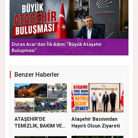
rla
Duran Acar'dan İlk Adım: "Büyük Ataşehir
AT
Buluşması"
DE
Benzer Haberler
ATAŞEHİR'DE
Ataşehir Basınından
TEMİZLİK, BAKIM VE
Hayırlı Olsun Ziyareti
İLAÇLAMA ÇALIŞ...