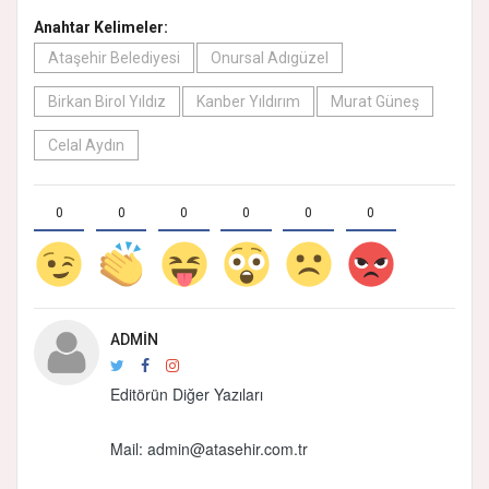
Anahtar Kelimeler:
Ataşehir Belediyesi
Onursal Adıgüzel
Birkan Birol Yıldız
Kanber Yıldırım
Murat Güneş
Celal Aydın
0
0
0
0
0
0
ADMIN
Editörün Diğer Yazıları
Mail:
admin@atasehir.com.tr