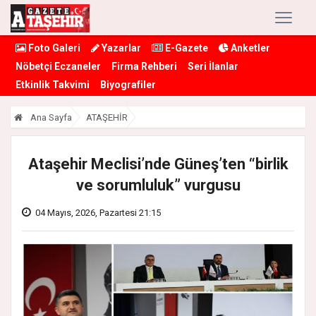
Foto Galeri
Yazarlar
E-Gazete
Anketler
Nöbetçi Eczaneler
Firma Rehberi
Seri İlanlar
Etkinlik Takvimi
Biyografiler
Ana Sayfa
ATAŞEHİR
Ataşehir Meclisi’nde Güneş’ten “birlik
ve sorumluluk” vurgusu
04 Mayıs, 2026, Pazartesi 21:15