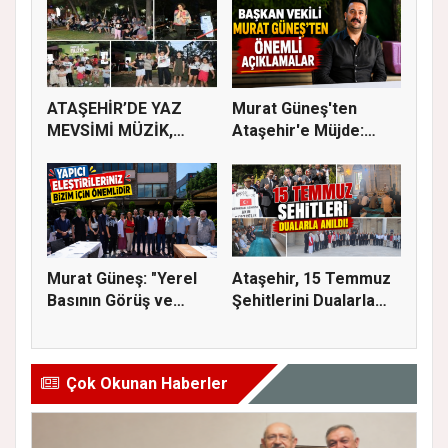
ATAŞEHİR’DE YAZ
Murat Güneş'ten
MEVSİMİ MÜZİK,
Ataşehir'e Müjde:
SİNEMA VE ŞENL...
İmar Planla...
Murat Güneş: "Yerel
Ataşehir, 15 Temmuz
Basının Görüş ve
Şehitlerini Dualarla
Eleştiri...
Andı...
Çok Okunan Haberler