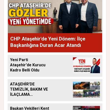
CHP Ataşehir'de Yeni Dönem: İlçe
Başkanlığına Duran Acar Atandı
Yeni Parti
Ataşehir'de Kurucu
Kadro Belli Oldu
ATAŞEHİR'DE
TEMİZLİK, BAKIM VE
İLAÇLAMA
ÇALIŞMALARI
ARALIKSIZ SÜRÜYOR
Başkan Vekilleri Kent