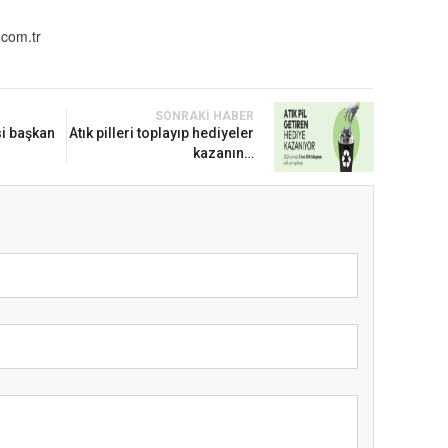
com.tr
SONRAKI HABER
si başkan
Atık pilleri toplayıp hediyeler
kazanın…