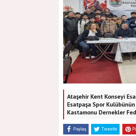
Ataşehir Kent Konseyi Esa
Esatpaşa Spor Kulübünün g
Kastamonu Dernekler Fede
Paylaş
Tweetle
P