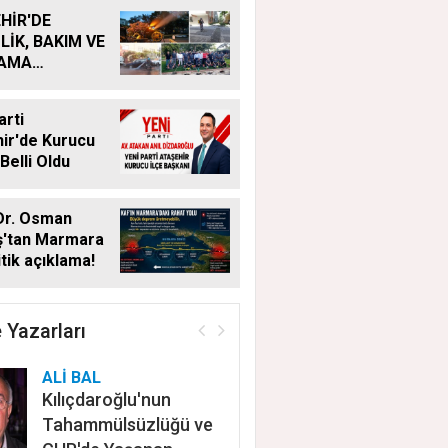
HİR'DE
LİK, BAKIM VE
LAMA
MALARI
KSIZ SÜRÜYOR
arti
ir'de Kurucu
Belli Oldu
Dr. Osman
ş'tan Marmara
itik açıklama!
 Yazarları
ALİ BAL
Kılıçdaroğlu'nun
Tahammülsüzlüğü ve