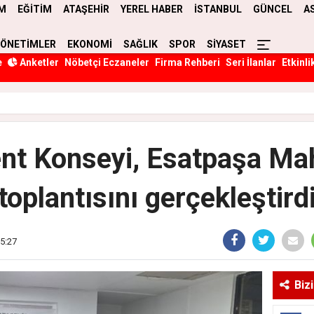
M
EĞİTİM
ATAŞEHİR
YEREL HABER
İSTANBUL
GÜNCEL
A
YÖNETİMLER
EKONOMİ
SAĞLIK
SPOR
SİYASET
e
Anketler
Nöbetçi Eczaneler
Firma Rehberi
Seri İlanlar
Etkinli
ent Konseyi, Esatpaşa Mah
toplantısını gerçekleştird
5:27
Biz