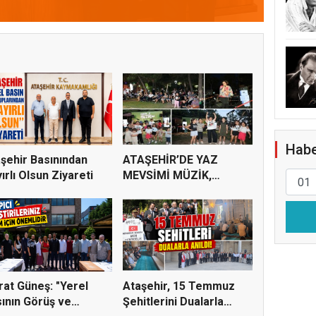
de Kurucu Kadro Belli Oldu
ÇALI
Habe
şehir Basınından
ATAŞEHİR’DE YAZ
ırlı Olsun Ziyareti
MEVSİMİ MÜZİK,
SİNEMA VE ŞENL...
at Güneş: "Yerel
Ataşehir, 15 Temmuz
ının Görüş ve
Şehitlerini Dualarla