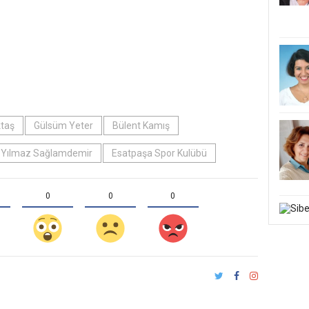
ktaş
Gülsüm Yeter
Bülent Kamış
Yılmaz Sağlamdemir
Esatpaşa Spor Kulübü
0
0
0