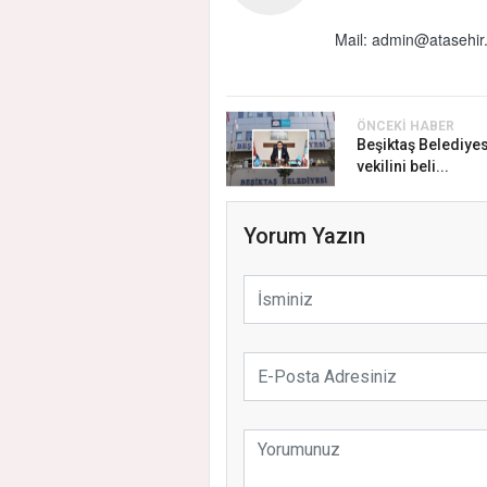
Mail:
admin@atasehir.
ÖNCEKI HABER
Beşiktaş Belediye
vekilini beli...
Yorum Yazın