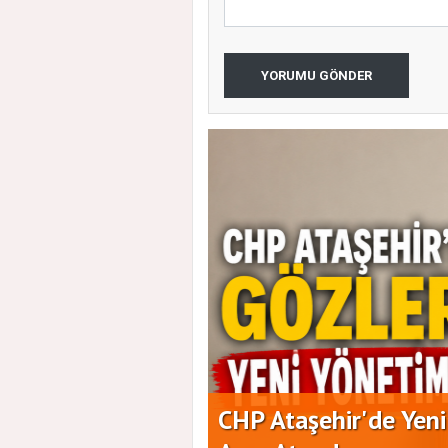
YORUMU GÖNDER
aşkanlığına Duran