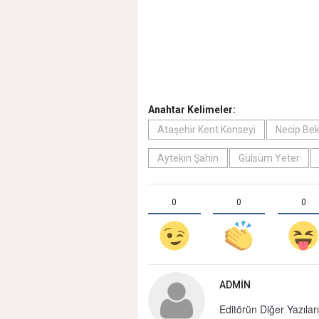
Anahtar Kelimeler:
Ataşehir Kent Konseyi
Necip Be
Aytekin Şahin
Gülsüm Yeter
0
0
0
ADMIN
Editörün Diğer Yazıları