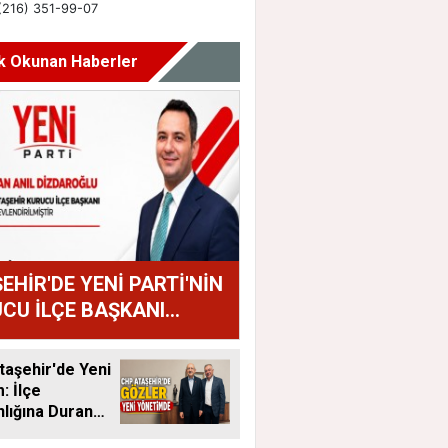
k Okunan Haberler
EHİR'DE YENİ PARTİ'NİN
CU İLÇE BAŞKANI
AN ANIL DİZDAROĞLU
U
aşehir'de Yeni
 İlçe
lığına Duran
tandı