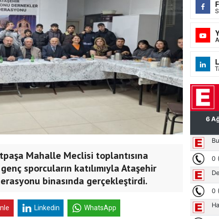
S
A
L
T
tpaşa Mahalle Meclisi toplantısına
enç sporcuların katılımıyla Ataşehir
rasyonu binasında gerçekleştirdi.
inle
Linkedin
WhatsApp