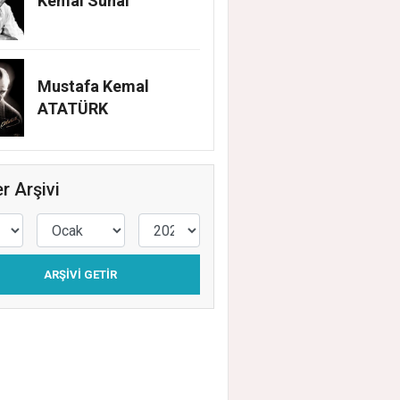
ŞMALARI ARALIKSIZ SÜRÜYOR
Kemal Sunal
Mustafa Kemal
ATATÜRK
r Arşivi
ARŞIVI GETIR