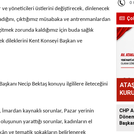
 ve yöneticileri üstlerini değiştirecek, dinlenecek
Ço
madığını, çıktığımız müsabaka ve antrenmanlardan
gitmek zorunda kaldığımız için buda sağlık
ek dileklerini Kent Konseyi Başkan ve
aşkanı Necip Bektaş konuyu ilgililere ileteceğini
ATAŞ
KURU
ATAK
OLD
CHP At
, İmardan kaynaklı sorunlar, Pazar yerinin
Dönem:
oluşunun yarattığı sorunlar, kadınların el
Başkan
Acar A
kân ve tematik sokakların belirlenerek