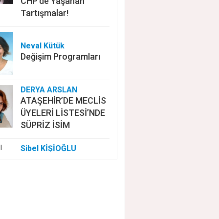
CHP'de Yaşanan
Tartışmalar!
Neval Kütük
Değişim Programları
DERYA ARSLAN
ATAŞEHİR’DE MECLİS
ÜYELERİ LİSTESİ’NDE
SÜPRİZ İSİM
Sibel KİŞİOĞLU
EUROVISION'DA
NELER OLUYOR?