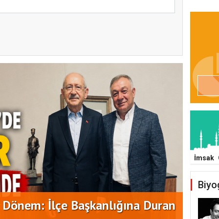
İmsak
EKİPL
Biyo
ATAŞ