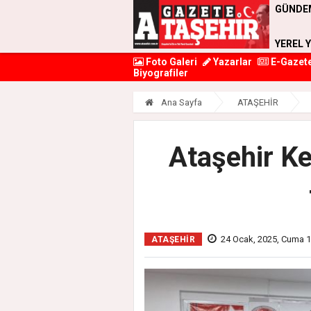
GÜNDE
YEREL 
Foto Galeri
Yazarlar
E-Gazet
Biyografiler
Ana Sayfa
ATAŞEHİR
Ataşehir K
24 Ocak, 2025, Cuma 1
ATAŞEHİR