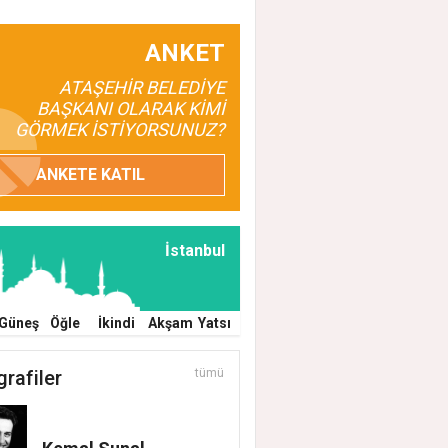
ANKET
ATAŞEHİR BELEDİYE
BAŞKANI OLARAK KİMİ
GÖRMEK İSTİYORSUNUZ?
ANKETE KATIL
İstanbul
Güneş
Öğle
İkindi
Akşam
Yatsı
ER SAHADA ATAŞEHİR HERGÜN BAKIMDA
grafiler
tümü
EHİR'DE TEMİZLİK, BAKIM VE İLAÇLAMA