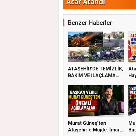
Yeni Parti Ataşehir'
Benzer Haberler
ATAŞEHİR'DE TEMİZLİK,
Ata
BAKIM VE İLAÇLAMA
Hay
ÇALIŞ...
Murat Güneş'ten
Mur
Ataşehir'e Müjde: İmar
Bas