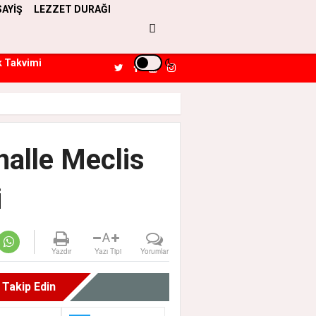
SAYİŞ
LEZZET DURAĞI
k Takvimi
alle Meclis
i
A
Yazdır
Yazı Tipi
Yorumlar
i Takip Edin