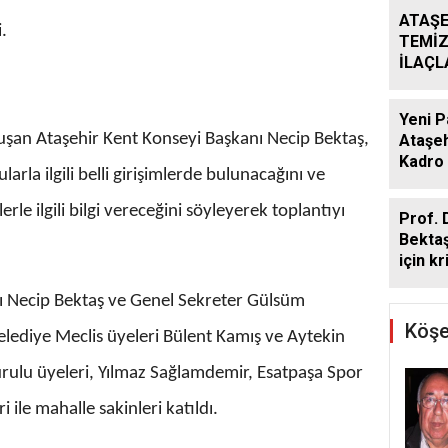
ATAŞE
.
TEMİZ
İLAÇ
ÇALIŞ
ARALI
Yeni P
konuşan Ataşehir Kent Konseyi Başkanı Necip Bektaş,
Ataşeh
Kadro 
arla ilgili belli girişimlerde bulunacağını ve
le ilgili bilgi vereceğini söyleyerek toplantıyı
Prof. 
Bekta
için kr
ı Necip Bektaş ve Genel Sekreter Gülsüm
Köşe
elediye Meclis üyeleri Bülent Kamış ve Aytekin
rulu üyeleri, Yılmaz Sağlamdemir, Esatpaşa Spor
 ile mahalle sakinleri katıldı.