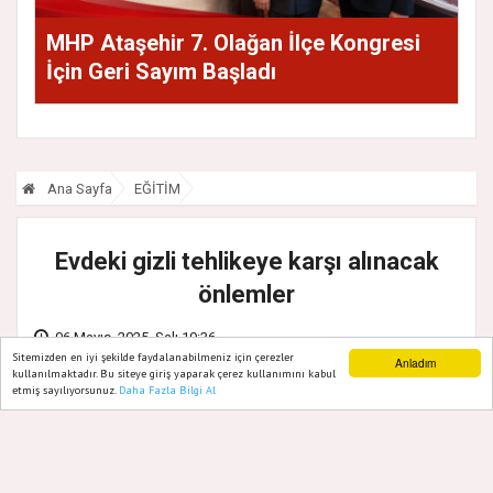
MHP Ataşehir 7. Olağan İlçe Kongresi
İçin Geri Sayım Başladı
Ana Sayfa
EĞİTİM
Evdeki gizli tehlikeye karşı alınacak
önlemler
06 Mayıs, 2025, Salı 19:36
Sitemizden en iyi şekilde faydalanabilmeniz için çerezler
Anladım
kullanılmaktadır. Bu siteye giriş yaparak çerez kullanımını kabul
etmiş sayılıyorsunuz.
Daha Fazla Bilgi Al
Ana Sayfa
Web TV
Foto Galeri
Yazarlar