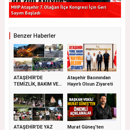
Başkan Vekilleri Kent Lokantası'nda Vatandaşlarla
Dur
Bir Araya Geldi
Bu
Benzer Haberler
ATAŞEHİR'DE
Ataşehir Basınından
TEMİZLİK, BAKIM VE
Hayırlı Olsun Ziyareti
İLAÇLAMA ÇALIŞ...
ATAŞEHİR’DE YAZ
Murat Güneş'ten