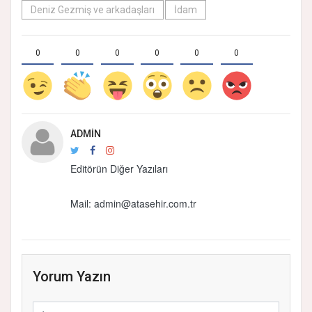
Deniz Gezmiş ve arkadaşları
İdam
0
0
0
0
0
0
ADMIN
Editörün Diğer Yazıları
Mail:
admin@atasehir.com.tr
Yorum Yazın