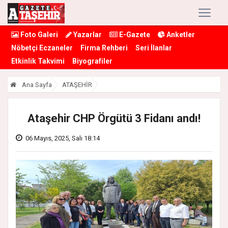
Foto Galeri
Yazarlar
E-Gazete
Anketler
Nöbetçi Eczaneler
Firma Rehberi
Seri İlanlar
Etkinlik Takvimi
Biyografiler
Ana Sayfa
ATAŞEHİR
Ataşehir CHP Örgütü 3 Fidanı andı!
06 Mayıs, 2025, Salı 18:14