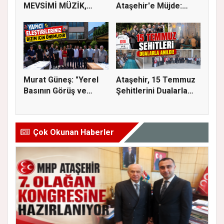
MEVSİMİ MÜZİK,
Ataşehir'e Müjde:
SİNEMA VE ŞENL...
İmar Planla...
Murat Güneş: "Yerel
Ataşehir, 15 Temmuz
Basının Görüş ve
Şehitlerini Dualarla
Eleştiri...
Andı...
Çok Okunan Haberler