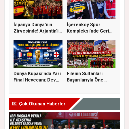
İspanya Dünya'nın
İçerenköy Spor
Zirvesinde! Arjantin'i
Kompleksi'nde Geri
Yene...
Sayım Başla...
Dünya Kupası'nda Yarı
Filenin Sultanları
Final Heyecanı: Dev
Başarılarıyla Öne
Eşl...
Çıkarken...
Çok Okunan Haberler