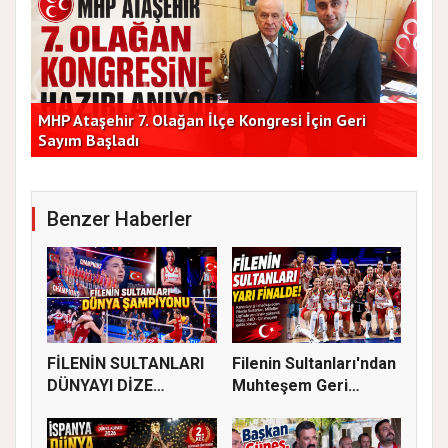
Başkan Vekilleri Kent Lokantası'nda Vatandaşlarla
Dur
Bir Araya Geldi
Bu
Benzer Haberler
FİLENİN SULTANLARI
Filenin Sultanları'ndan
DÜNYAYI DİZE
Muhteşem Geri
GETİRDİ
Dönüş!...