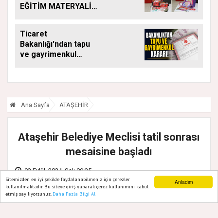
EĞİTİM MATERYALİ
DESTEĞİ YENİ
DÖNEMDE DE
Ticaret
SÜRÜYOR
Bakanlığı'ndan tapu
ve gayrimenkul
kararı: Bu kritik adımı
atlayan satış
yapamayacak
Ana Sayfa
ATAŞEHİR
Ataşehir Belediye Meclisi tatil sonrası
mesaisine başladı
03 Eylül, 2024, Salı 09:25
Sitemizden en iyi şekilde faydalanabilmeniz için çerezler
Anladım
kullanılmaktadır. Bu siteye giriş yaparak çerez kullanımını kabul
etmiş sayılıyorsunuz.
Daha Fazla Bilgi Al
Ana Sayfa
Web TV
Foto Galeri
Yazarlar