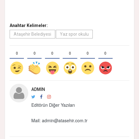
Anahtar Kelimeler:
Ataşehir Belediyesi
Yaz spor okulu
0
0
0
0
0
0
ADMIN
Editörün Diğer Yazıları
Mail:
admin@atasehir.com.tr