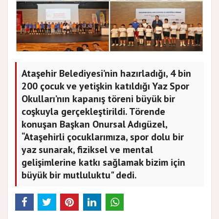
Ataşehir Belediyesi’nin hazırladığı, 4 bin
200 çocuk ve yetişkin katıldığı Yaz Spor
Okulları’nın kapanış töreni büyük bir
coşkuyla gerçekleştirildi. Törende
konuşan Başkan Onursal Adıgüzel,
“Ataşehirli çocuklarımıza, spor dolu bir
yaz sunarak, fiziksel ve mental
gelişimlerine katkı sağlamak bizim için
büyük bir mutluluktu" dedi.