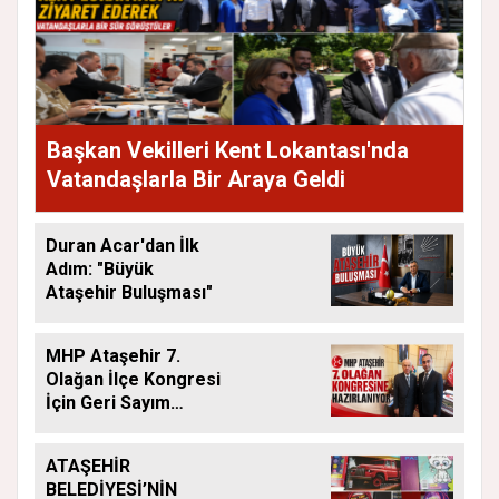
Başkan Vekilleri Kent Lokantası'nda
Vatandaşlarla Bir Araya Geldi
Duran Acar'dan İlk
Adım: "Büyük
Ataşehir Buluşması"
MHP Ataşehir 7.
Olağan İlçe Kongresi
İçin Geri Sayım
Başladı
ATAŞEHİR
BELEDİYESİ’NİN