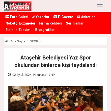
Foto Galeri
Yazarlar
E-Gazete
Anketler
Nöbetçi Eczaneler
Firma Rehberi
Seri İlanlar
Etkinlik Takvimi
Biyografiler
Ana Sayfa
SPOR
Ataşehir Belediyesi Yaz Spor
okulundan binlerce kişi faydalandı
02 Eylül, 2024, Pazartesi 17:49