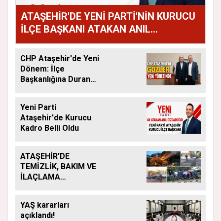
ATAŞEHİR'DE YENİ PARTİ'NİN KURUCU
İLÇE BAŞKANI ATAKAN ANIL
DİZDAROĞLU OLDU
CHP Ataşehir'de Yeni
Dönem: İlçe
Başkanlığına Duran
Acar Atandı
Yeni Parti
Ataşehir'de Kurucu
Kadro Belli Oldu
ATAŞEHİR'DE
TEMİZLİK, BAKIM VE
İLAÇLAMA
ÇALIŞMALARI
ARALIKSIZ SÜRÜYOR
YAŞ kararları
açıklandı!