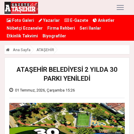
Foto Galeri
Yazarlar
E-Gazete
Anketler
Nöbetçi Eczaneler
Firma Rehberi
Seri İlanlar
Etkinlik Takvimi
Biyografiler
Ana Sayfa
ATAŞEHİR
ATAŞEHİR BELEDİYESİ 2 YILDA 30
PARKI YENİLEDİ
01 Temmuz, 2026, Çarşamba 15:26