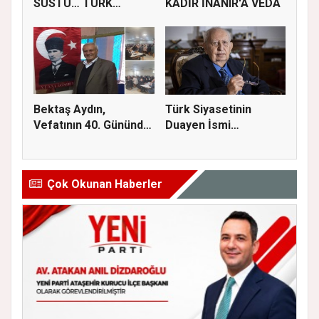
SUSTU… TÜRK
KADİR İNANIR'A VEDA
EDEBİYATI AHMET
TEL...
Bektaş Aydın,
Türk Siyasetinin
Vefatının 40. Gününde
Duayen İsmi
Dualarla...
Hüsamettin Cindo...
Çok Okunan Haberler