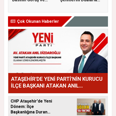
Eleştiri...
Andı...
Çok Okunan Haberler
ATAŞEHİR'DE YENİ PARTİ'NİN KURUCU
İLÇE BAŞKANI ATAKAN ANIL
DİZDAROĞLU OLDU
CHP Ataşehir'de Yeni
Dönem: İlçe
Başkanlığına Duran