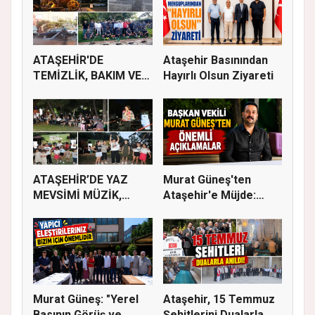
ATAŞEHİR'DE
Ataşehir Basınından
TEMİZLİK, BAKIM VE
Hayırlı Olsun Ziyareti
İLAÇLAMA ÇALIŞ...
ATAŞEHİR’DE YAZ
Murat Güneş'ten
MEVSİMİ MÜZİK,
Ataşehir'e Müjde:
SİNEMA VE ŞENL...
İmar Planla...
Murat Güneş: "Yerel
Ataşehir, 15 Temmuz
Basının Görüş ve
Şehitlerini Dualarla