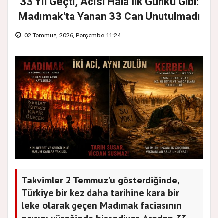
33 Yıl Geçti, Acısı Hâlâ İlk Günkü Gibi:
Madımak'ta Yanan 33 Can Unutulmadı
02 Temmuz, 2026, Perşembe 11:24
Takvimler 2 Temmuz'u gösterdiğinde,
Türkiye bir kez daha tarihine kara bir
leke olarak geçen Madımak faciasının
acısını yüreğinde hissediyor. Aradan 33