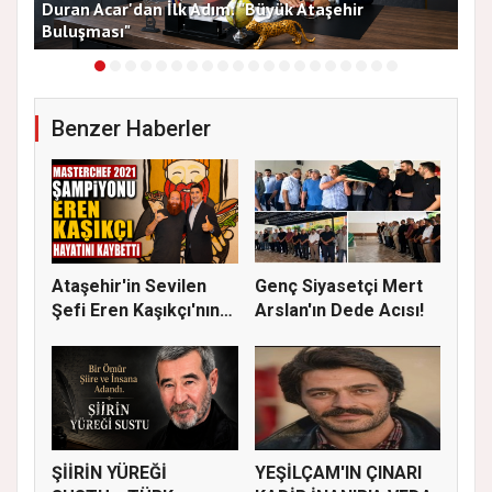
Duran Acar'dan İlk Adım: "Büyük Ataşehir
AT
Buluşması"
DE
Benzer Haberler
Ataşehir'in Sevilen
Genç Siyasetçi Mert
Şefi Eren Kaşıkçı'nın
Arslan'ın Dede Acısı!
Vef...
ŞİİRİN YÜREĞİ
YEŞİLÇAM'IN ÇINARI