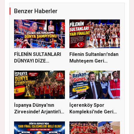
Benzer Haberler
FİLENİN SULTANLARI
Filenin Sultanları'ndan
DÜNYAYI DİZE
Muhteşem Geri
GETİRDİ
Dönüş!...
İspanya Dünya'nın
İçerenköy Spor
Zirvesinde! Arjantin'i
Kompleksi'nde Geri
Yene...
Sayım Başla...