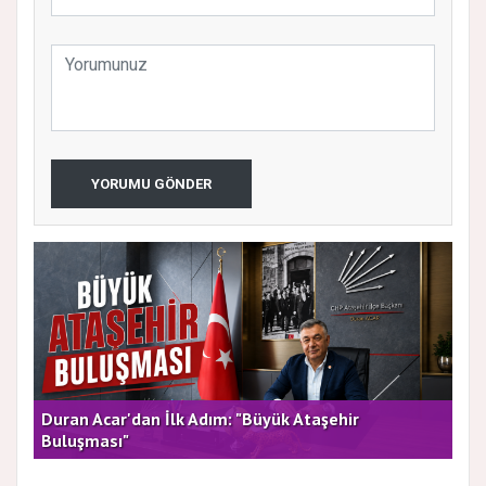
YORUMU GÖNDER
rla
Duran Acar'dan İlk Adım: "Büyük Ataşehir
AT
Buluşması"
DE