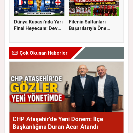
Dünya Kupası'nda Yarı
Filenin Sultanları
Final Heyecanı: Dev
Başarılarıyla Öne
Eşl...
Çıkarken...
Çok Okunan Haberler
CHP Ataşehir'de Yeni Dönem: İlçe
Başkanlığına Duran Acar Atandı