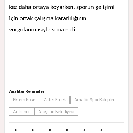
kez daha ortaya koyarken, sporun gelişimi
için ortak çalışma kararlılığının
vurgulanmasıyla sona erdi.
Anahtar Kelimeler:
Ekrem Köse
Zafer Emek
Amatör Spor Kulüpleri
Antrenör
Ataşehir Belediyesi
0
0
0
0
0
0