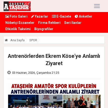
Foto Galeri
Yazarlar
E-Gazete
Anketler
Nöbetçi Eczaneler
Firma Rehberi
Seri İlanlar
Etkinlik Takvimi
Biyografiler
Ana Sayfa
SPOR
Antrenörlerden Ekrem Köse’ye Anlamlı
Ziyaret
03 Haziran, 2026, Çarşamba 21:25