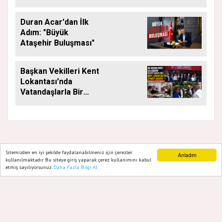
ÇALIŞMALARI
ARALIKSIZ SÜRÜYOR
Duran Acar'dan İlk
Adım: "Büyük
Ataşehir Buluşması"
Başkan Vekilleri Kent
Lokantası'nda
Vatandaşlarla Bir
Araya Geldi
Sitemizden en iyi şekilde faydalanabilmeniz için çerezler
Anladım
GAZETE ATAŞEHIR 2020
kullanılmaktadır. Bu siteye giriş yaparak çerez kullanımını kabul
etmiş sayılıyorsunuz.
Daha Fazla Bilgi Al
Ana Sayfa
Web TV
Foto Galeri
Yazarlar
Yazılım |
Onemsoft
Künye
Gizlilik Politikası
Hakkımızda
Sitene Ekle
İletişim