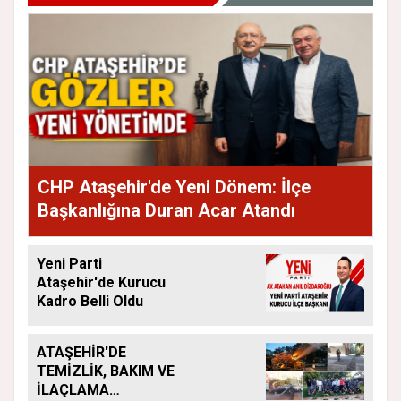
CHP Ataşehir'de Yeni Dönem: İlçe
Başkanlığına Duran Acar Atandı
Yeni Parti
Ataşehir'de Kurucu
Kadro Belli Oldu
ATAŞEHİR'DE
TEMİZLİK, BAKIM VE
İLAÇLAMA