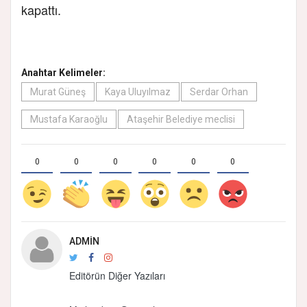
kapattı.
Anahtar Kelimeler:
Murat Güneş
Kaya Uluyılmaz
Serdar Orhan
Mustafa Karaoğlu
Ataşehir Belediye meclisi
0
0
0
0
0
0
ADMIN
Editörün Diğer Yazıları