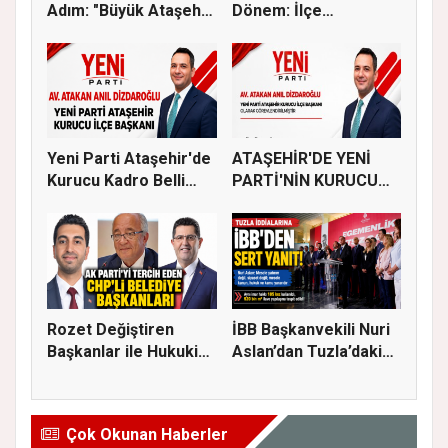
Adım: "Büyük Ataşehir
Dönem: İlçe
Bulu...
Başkanlığına...
Yeni Parti Ataşehir'de
ATAŞEHİR'DE YENİ
Kurucu Kadro Belli
PARTİ'NİN KURUCU
Old...
İLÇE BAŞKAN...
Rozet Değiştiren
İBB Başkanvekili Nuri
Başkanlar ile Hukuki
Aslan’dan Tuzla’daki
Süreci...
em...
Çok Okunan Haberler