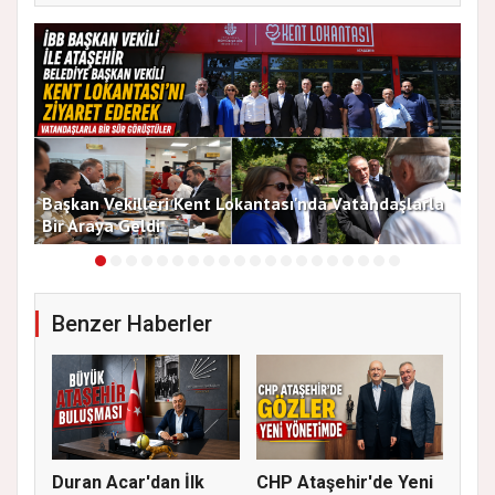
Başkan Vekilleri Kent Lokantası'nda Vatandaşlarla
Dur
Bir Araya Geldi
Bu
Benzer Haberler
Duran Acar'dan İlk
CHP Ataşehir'de Yeni