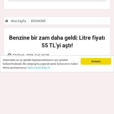
Ana Sayfa
EKONOMİ
Benzine bir zam daha geldi: Litre fiyatı
55 TL'yi aştı!
27 Ocak, 2026, Salı 16:38
Sitemizden en iyi şekilde faydalanabilmeniz için çerezler
Anladım
kullanılmaktadır. Bu siteye giriş yaparak çerez kullanımını kabul
etmiş sayılıyorsunuz.
Daha Fazla Bilgi Al
Ana Sayfa
Web TV
Foto Galeri
Yazarlar