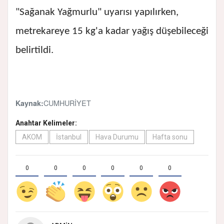
"Sağanak Yağmurlu" uyarısı yapılırken,
metrekareye 15 kg'a kadar yağış düşebileceği
belirtildi.
CUMHURİYET
Kaynak:
Anahtar Kelimeler:
AKOM
İstanbul
Hava Durumu
Hafta sonu
0
0
0
0
0
0