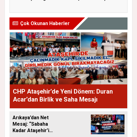
Adaylığı...
Çok Okunan Haberler
CHP Ataşehir’de Yeni Dönem: Duran
Acar’dan Birlik ve Saha Mesajı
Arıkaya’dan Net
Mesaj: “Sabaha
Kadar Ataşehir’i
Düşüneceğiz”