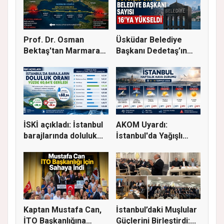
Prof. Dr. Osman
Üsküdar Belediye
Bektaş'tan Marmara
Başkanı Dedetaş’ın
için kriti...
Tutuklanm...
İSKİ açıkladı: İstanbul
AKOM Uyardı:
barajlarında doluluk...
İstanbul'da Yağışlı
Hava Geri Dö...
Kaptan Mustafa Can,
İstanbul’daki Muşlular
İTO Başkanlığına
Güçlerini Birleştirdi:...