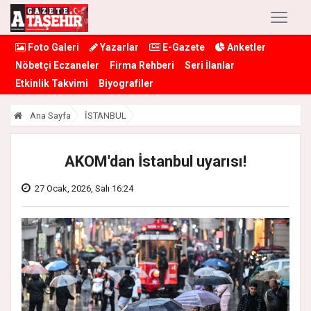
Foto Galeri
Yazarlar
E-Gazete
Anketler
Nöbetçi Eczaneler
Firma Rehberi
Seri İlanlar
Etkinlik Takvimi
Biyografiler
Ana Sayfa
İSTANBUL
AKOM'dan İstanbul uyarısı!
27 Ocak, 2026, Salı 16:24