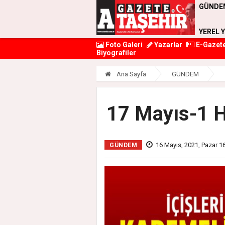
GÜNDE
YEREL 
Foto Galeri
Yazarlar
E-Gazet
Biyografiler
Ana Sayfa
GÜNDEM
17 Mayıs-1 H
16 Mayıs, 2021, Pazar 1
GÜNDEM