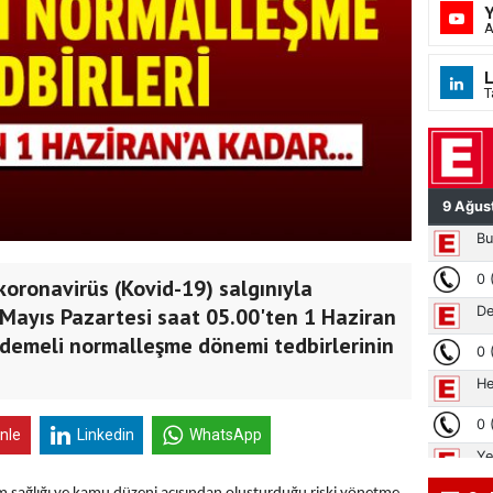
A
L
T
p koronavirüs (Kovid-19) salgınıyla
ayıs Pazartesi saat 05.00'ten 1 Haziran
ademeli normalleşme dönemi tedbirlerinin
inle
Linkedin
WhatsApp