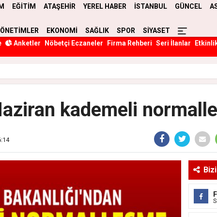
M
EĞİTİM
ATAŞEHİR
YEREL HABER
İSTANBUL
GÜNCEL
A
YÖNETİMLER
EKONOMİ
SAĞLIK
SPOR
SİYASET
e
Anketler
Nöbetçi Eczaneler
Firma Rehberi
Seri İlanlar
Etkinli
aziran kademeli normalle
6:14
Biz
S