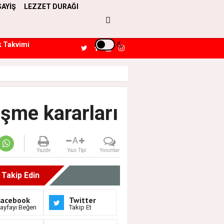
SAYİŞ
LEZZET DURAĞI
k Takvimi
şme kararları
A
Yazdır
Yazı Tipi
Yorumlar
i Takip Edin
Facebook
Twitter
ayfayı Beğen
Takip Et