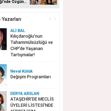
ği’nde Özgün
en Başkan
 Yazarları
ALİ BAL
Kılıçdaroğlu'nun
Tahammülsüzlüğü ve
CHP'de Yaşanan
Tartışmalar!
Neval Kütük
Değişim Programları
DERYA ARSLAN
ATAŞEHİR’DE MECLİS
ÜYELERİ LİSTESİ’NDE