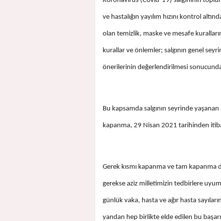
Koronavirüs (Covid-19) salgınının toplu
ve hastalığın yayılım hızını kontrol altı
olan temizlik, maske ve mesafe kuralları
kurallar ve önlemler; salgının genel seyr
önerilerinin değerlendirilmesi sonucunda
Bu kapsamda salgının seyrinde yaşanan ar
kapanma, 29 Nisan 2021 tarihinden itiba
Gerek kısmı kapanma ve tam kapanma dön
gerekse aziz milletimizin tedbirlere uy
günlük vaka, hasta ve ağır hasta sayıl
yandan hep birlikte elde edilen bu başarı