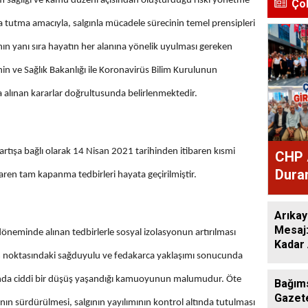
m sağlığı ve kamu düzeni açısından oluşturduğu riski yönetme
Ço
nda tutma amacıyla, salgınla mücadele sürecinin temel prensipleri
nın yanı sıra hayatın her alanına yönelik uyulması gereken
inin ve Sağlık Bakanlığı ile Koronavirüs Bilim Kurulunun
 alınan kararlar doğrultusunda belirlenmektedir.
tışa bağlı olarak 14 Nisan 2021 tarihinden itibaren kısmi
CHP 
Duran
ren tam kapanma tedbirleri hayata geçirilmiştir.
Mesa
Arıkay
Mesaj
eminde alınan tedbirlerle sosyal izolasyonun artırılması
Kadar 
um noktasındaki sağduyulu ve fedakarca yaklaşımı sonucunda
Düşün
arında ciddi bir düşüş yaşandığı kamuoyunun malumudur. Öte
Bağım
Gazete
nın sürdürülmesi, salgının yayılımının kontrol altında tutulması