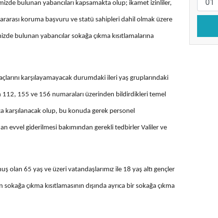
emizde bulunan yabancıları kapsamakta olup; ikamet izinliler,
ararası koruma başvuru ve statü sahipleri dahil olmak üzere
emizde bulunan yabancılar sokağa çıkma kısıtlamalarına
çlarını karşılayamayacak durumdaki ileri yaş gruplarındaki
ın 112, 155 ve 156 numaraları üzerinden bildirdikleri temel
nca karşılanacak olup, bu konuda gerek personel
 an evvel giderilmesi bakımından gerekli tedbirler Valiler ve
muş olan 65 yaş ve üzeri vatandaşlarımız ile 18 yaş altı gençler
an sokağa çıkma kısıtlamasının dışında ayrıca bir sokağa çıkma