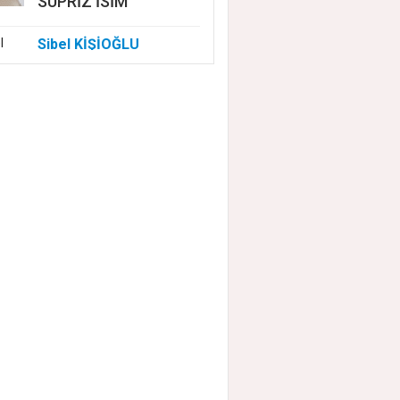
SÜPRİZ İSİM
Sibel KİŞİOĞLU
EUROVISION'DA
NELER OLUYOR?