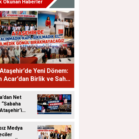
k Okunan Haberler
Ataşehir’de Yeni Dönem:
 Acar’dan Birlik ve Saha
jı
a’dan Net
: “Sabaha
Ataşehir’i
eceğiz”
sız Medya
ciler