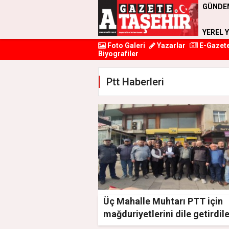
GÜNDE
YEREL 
Foto Galeri
Yazarlar
E-Gazet
Biyografiler
Ptt Haberleri
Üç Mahalle Muhtarı PTT için
mağduriyetlerini dile getirdil