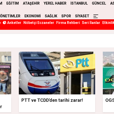
M
EĞİTİM
ATAŞEHİR
YEREL HABER
İSTANBUL
GÜNCEL
A
YÖNETİMLER
EKONOMİ
SAĞLIK
SPOR
SİYASET
e
Anketler
Nöbetçi Eczaneler
Firma Rehberi
Seri İlanlar
Etkinli
PTT ve TCDD'den tarihi zarar!
OGS 
er