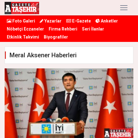
Foto Galeri
Yazarlar
E-Gazete
Anketler
Nöbetçi Eczaneler
Firma Rehberi
Seri İlanlar
Etkinlik Takvimi
Biyografiler
Meral Aksener Haberleri