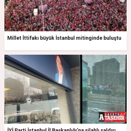
Millet İttifakı büyük İstanbul mitinginde buluştu
İYİ Parti İstanbul İl Başkanlığı’na silahlı saldırı