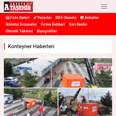
Foto Galeri
Yazarlar
E-Gazete
Anketler
Nöbetçi Eczaneler
Firma Rehberi
Seri İlanlar
Etkinlik Takvimi
Biyografiler
Konteyner Haberleri