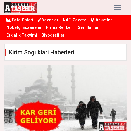
Foto Galeri
Yazarlar
E-Gazete
Anketler
Nöbetçi Eczaneler
Firma Rehberi
Seri İlanlar
Etkinlik Takvimi
Biyografiler
Kirim Soguklari Haberleri