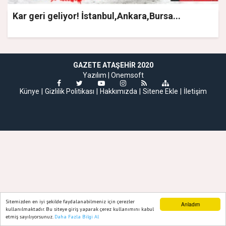
Kar geri geliyor! İstanbul,Ankara,Bursa...
GAZETE ATAŞEHIR 2020
Yazılım |
Onemsoft
Künye
Gizlilik Politikası
Hakkımızda
Sitene Ekle
İletişim
Sitemizden en iyi şekilde faydalanabilmeniz için çerezler
Anladım
kullanılmaktadır. Bu siteye giriş yaparak çerez kullanımını kabul
etmiş sayılıyorsunuz.
Daha Fazla Bilgi Al
Ana Sayfa
Web TV
Foto Galeri
Yazarlar