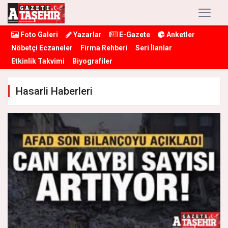
Foto Galeri
Yazarlar
E-Gazete
Anketler
Nöbetçi Eczaneler
Firma Rehberi
Seri İlanlar
Etkinlik Takvimi
Biyografiler
Hasarli Haberleri