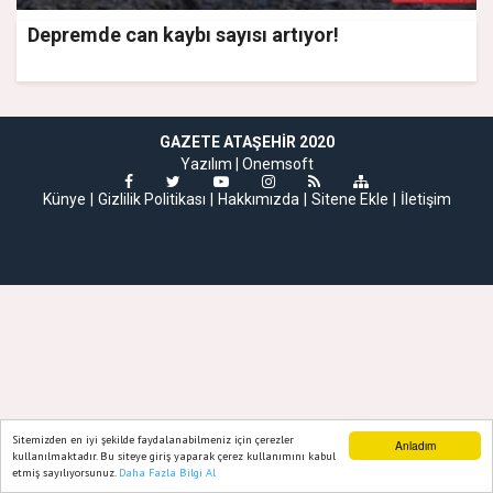
Depremde can kaybı sayısı artıyor!
GAZETE ATAŞEHIR 2020
Yazılım |
Onemsoft
Künye
Gizlilik Politikası
Hakkımızda
Sitene Ekle
İletişim
Sitemizden en iyi şekilde faydalanabilmeniz için çerezler
Anladım
kullanılmaktadır. Bu siteye giriş yaparak çerez kullanımını kabul
etmiş sayılıyorsunuz.
Daha Fazla Bilgi Al
Ana Sayfa
Web TV
Foto Galeri
Yazarlar