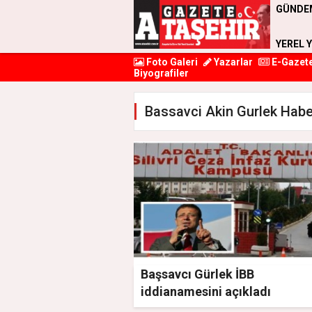
GÜNDE
YEREL 
Foto Galeri
Yazarlar
E-Gazet
Biyografiler
Bassavci Akin Gurlek Habe
Başsavcı Gürlek İBB
iddianamesini açıkladı