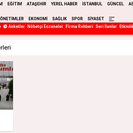
M
EĞİTİM
ATAŞEHİR
YEREL HABER
İSTANBUL
GÜNCEL
A
YÖNETİMLER
EKONOMİ
SAĞLIK
SPOR
SİYASET
e
Anketler
Nöbetçi Eczaneler
Firma Rehberi
Seri İlanlar
Etkinli
rleri